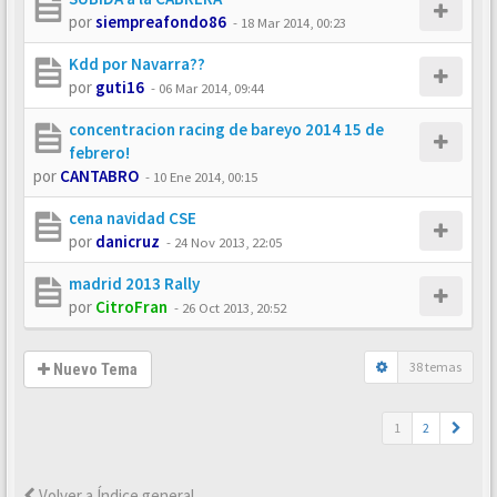
por
siempreafondo86
-
18 Mar 2014, 00:23
Kdd por Navarra??
por
guti16
-
06 Mar 2014, 09:44
concentracion racing de bareyo 2014 15 de
febrero!
por
CANTABRO
-
10 Ene 2014, 00:15
cena navidad CSE
por
danicruz
-
24 Nov 2013, 22:05
madrid 2013 Rally
por
CitroFran
-
26 Oct 2013, 20:52
38 temas
Nuevo Tema
1
2
Volver a Índice general