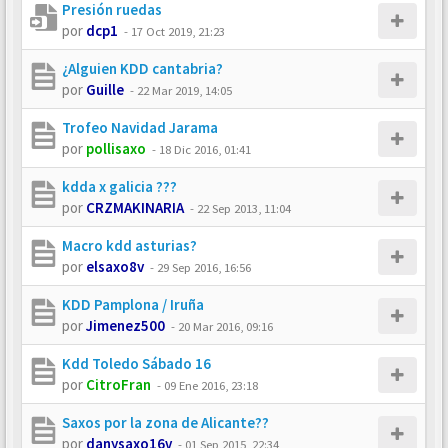
Presión ruedas
por
dcp1
-
17 Oct 2019, 21:23
¿Alguien KDD cantabria?
por
Guille
-
22 Mar 2019, 14:05
Trofeo Navidad Jarama
por
pollisaxo
-
18 Dic 2016, 01:41
kdda x galicia ???
por
CRZMAKINARIA
-
22 Sep 2013, 11:04
Macro kdd asturias?
por
elsaxo8v
-
29 Sep 2016, 16:56
KDD Pamplona / Iruña
por
Jimenez500
-
20 Mar 2016, 09:16
Kdd Toledo Sábado 16
por
CitroFran
-
09 Ene 2016, 23:18
Saxos por la zona de Alicante??
por
danysaxo16v
-
01 Sep 2015, 22:34