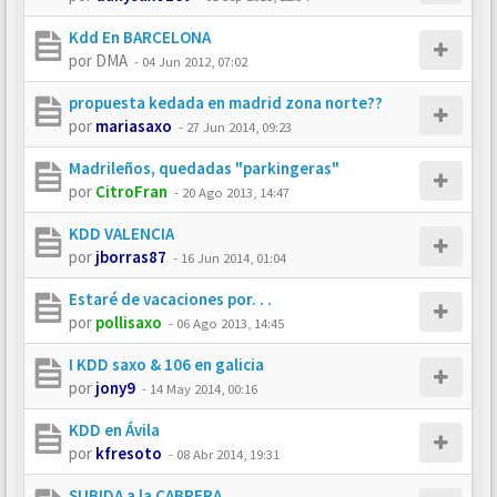
Kdd En BARCELONA
por
DMA
-
04 Jun 2012, 07:02
propuesta kedada en madrid zona norte??
por
mariasaxo
-
27 Jun 2014, 09:23
Madrileños, quedadas "parkingeras"
por
CitroFran
-
20 Ago 2013, 14:47
KDD VALENCIA
por
jborras87
-
16 Jun 2014, 01:04
Estaré de vacaciones por. . .
por
pollisaxo
-
06 Ago 2013, 14:45
I KDD saxo & 106 en galicia
por
jony9
-
14 May 2014, 00:16
KDD en Ávila
por
kfresoto
-
08 Abr 2014, 19:31
SUBIDA a la CABRERA