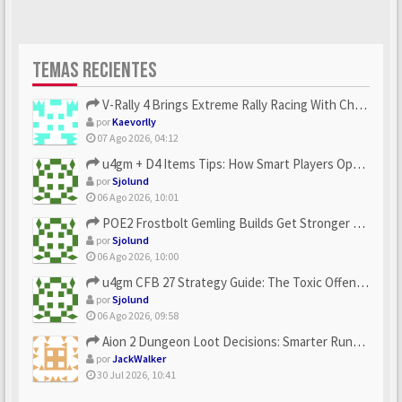
TEMAS RECIENTES
V-Rally 4 Brings Extreme Rally Racing With Challenging Track...
por
Kaevorlly
07 Ago 2026, 04:12
u4gm + D4 Items Tips: How Smart Players Optimize Gear, Build...
por
Sjolund
06 Ago 2026, 10:01
POE2 Frostbolt Gemling Builds Get Stronger With u4gm’s Ice C...
por
Sjolund
06 Ago 2026, 10:00
u4gm CFB 27 Strategy Guide: The Toxic Offensive Scheme Your ...
por
Sjolund
06 Ago 2026, 09:58
Aion 2 Dungeon Loot Decisions: Smarter Runs With U4N
por
JackWalker
30 Jul 2026, 10:41