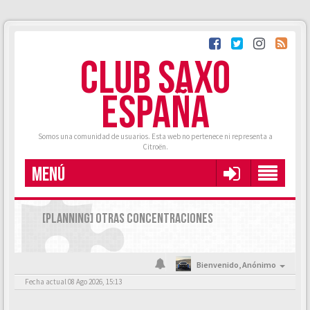
CLUB SAXO
ESPAÑA
Somos una comunidad de usuarios. Esta web no pertenece ni representa a
Citroën.
MENÚ
[PLANNING] OTRAS CONCENTRACIONES
Bienvenido,
Anónimo
Fecha actual 08 Ago 2026, 15:13