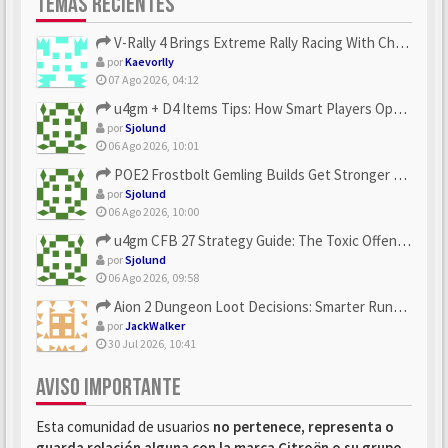
TEMAS RECIENTES
V-Rally 4 Brings Extreme Rally Racing With Challenging Track...
por
Kaevorlly
07 Ago 2026, 04:12
u4gm + D4 Items Tips: How Smart Players Optimize Gear, Build...
por
Sjolund
06 Ago 2026, 10:01
POE2 Frostbolt Gemling Builds Get Stronger With u4gm’s Ice C...
por
Sjolund
06 Ago 2026, 10:00
u4gm CFB 27 Strategy Guide: The Toxic Offensive Scheme Your ...
por
Sjolund
06 Ago 2026, 09:58
Aion 2 Dungeon Loot Decisions: Smarter Runs With U4N
por
JackWalker
30 Jul 2026, 10:41
AVISO IMPORTANTE
Esta comunidad de usuarios
no pertenece, representa o
guarda relación alguna con la marca Citroën o su grupo