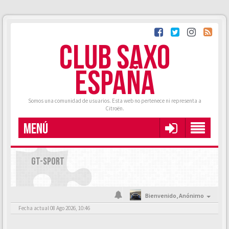
CLUB SAXO
ESPAÑA
Somos una comunidad de usuarios. Esta web no pertenece ni representa a
Citroën.
MENÚ
GT-SPORT
Bienvenido,
Anónimo
Fecha actual 08 Ago 2026, 10:46