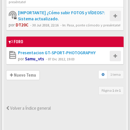
preséntate!
[IMPORTANTE] ¿Cómo subir FOTOS y VÍDEOS?:
Sistema actualizado.
por
DT20C
-
30 Jul 2018, 22:16
- In:
Pasa, ponte cómodo y preséntate!
FORO
Presentacion GT-SPORT-PHOTOGRAPHY
por
Samu_vts
-
07 Dic 2012, 19:03
1 tema
Nuevo Tema
Página
1
de
1
Volver a Índice general