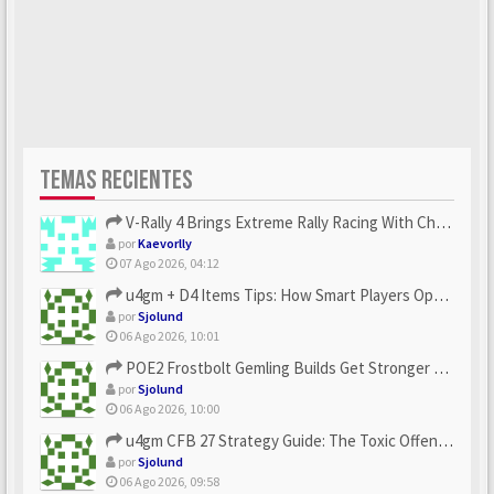
TEMAS RECIENTES
V-Rally 4 Brings Extreme Rally Racing With Challenging Track...
por
Kaevorlly
07 Ago 2026, 04:12
u4gm + D4 Items Tips: How Smart Players Optimize Gear, Build...
por
Sjolund
06 Ago 2026, 10:01
POE2 Frostbolt Gemling Builds Get Stronger With u4gm’s Ice C...
por
Sjolund
06 Ago 2026, 10:00
u4gm CFB 27 Strategy Guide: The Toxic Offensive Scheme Your ...
por
Sjolund
06 Ago 2026, 09:58