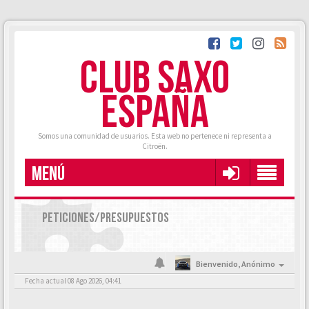
CLUB SAXO
ESPAÑA
Somos una comunidad de usuarios. Esta web no pertenece ni representa a
Citroën.
MENÚ
PETICIONES/PRESUPUESTOS
Bienvenido,
Anónimo
Fecha actual 08 Ago 2026, 04:41