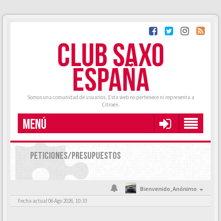
CLUB SAXO
ESPAÑA
Somos una comunidad de usuarios. Esta web no pertenece ni representa a
Citroën.
MENÚ
PETICIONES/PRESUPUESTOS
Bienvenido,
Anónimo
Fecha actual 06 Ago 2026, 10:33