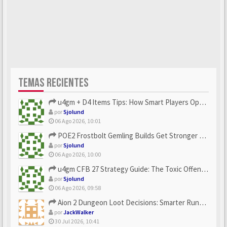
TEMAS RECIENTES
u4gm + D4 Items Tips: How Smart Players Optimize Gear, Build...
por
Sjolund
06 Ago 2026, 10:01
POE2 Frostbolt Gemling Builds Get Stronger With u4gm’s Ice C...
por
Sjolund
06 Ago 2026, 10:00
u4gm CFB 27 Strategy Guide: The Toxic Offensive Scheme Your ...
por
Sjolund
06 Ago 2026, 09:58
Aion 2 Dungeon Loot Decisions: Smarter Runs With U4N
por
JackWalker
30 Jul 2026, 10:41