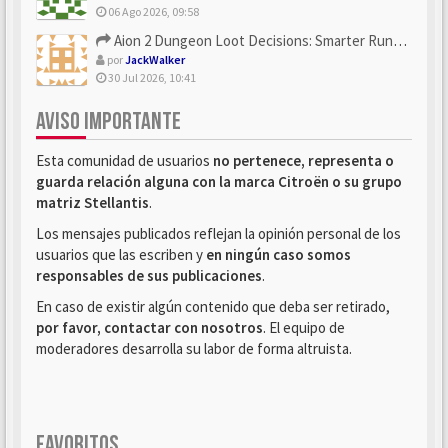
06 Ago 2026, 09:58
Aion 2 Dungeon Loot Decisions: Smarter Runs With U4N
por
JackWalker
30 Jul 2026, 10:41
AVISO IMPORTANTE
Esta comunidad de usuarios
no pertenece, representa o
guarda relación alguna con la marca Citroën o su grupo
matriz Stellantis
.
Los mensajes publicados reflejan la opinión personal de los
usuarios que las escriben y
en ningún caso somos
responsables de sus publicaciones
.
En caso de existir algún contenido que deba ser retirado,
por favor, contactar con nosotros
. El equipo de
moderadores desarrolla su labor de forma altruista.
FAVORITOS