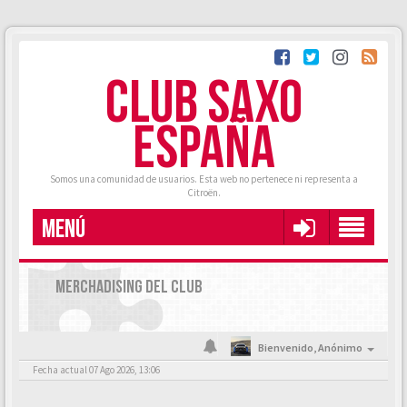
CLUB SAXO
ESPAÑA
Somos una comunidad de usuarios. Esta web no pertenece ni representa a
Citroën.
MENÚ
MERCHADISING DEL CLUB
Bienvenido,
Anónimo
Fecha actual 07 Ago 2026, 13:06