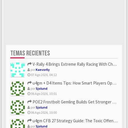
TEMAS RECIENTES
V-Rally 4 Brings Extreme Rally Racing With Challenging Track...
por
Kaevorlly
07 Ago 2026, 04:12
u4gm + D4 Items Tips: How Smart Players Optimize Gear, Build...
por
Sjolund
06 Ago 2026, 10:01
POE2 Frostbolt Gemling Builds Get Stronger With u4gm’s Ice C...
por
Sjolund
06 Ago 2026, 10:00
u4gm CFB 27 Strategy Guide: The Toxic Offensive Scheme Your ...
por
Sjolund