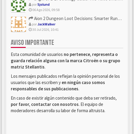
por
Sjolund
06 Ago 2026, 09:58
Aion 2 Dungeon Loot Decisions: Smarter Runs With U4N
por
JackWalker
30 Jul 2026, 10:41
AVISO IMPORTANTE
Esta comunidad de usuarios
no pertenece, representa o
guarda relación alguna con la marca Citroën o su grupo
matriz Stellantis
.
Los mensajes publicados reflejan la opinión personal de los
usuarios que las escriben y
en ningún caso somos
responsables de sus publicaciones
.
En caso de existir algún contenido que deba ser retirado,
por favor, contactar con nosotros
. El equipo de
moderadores desarrolla su labor de forma altruista.