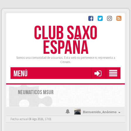
CLUB SAXO
ESPAÑA
Somos una comunidad de usuarios. Esta web no pertenece ni representa a
Citroën.
MENÚ
NEUMATICOS MSUR
Bienvenido,
Anónimo
Fecha actual 08 Ago 2026, 17:01