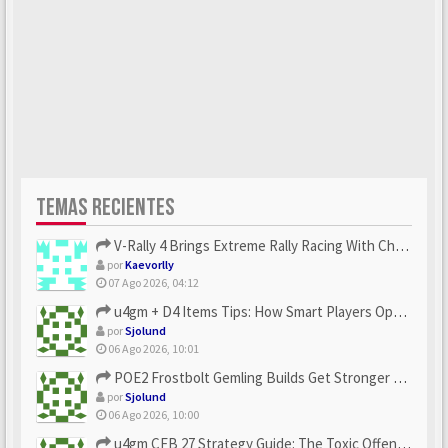
TEMAS RECIENTES
V-Rally 4 Brings Extreme Rally Racing With Challenging Track...
por
Kaevorlly
07 Ago 2026, 04:12
u4gm + D4 Items Tips: How Smart Players Optimize Gear, Build...
por
Sjolund
06 Ago 2026, 10:01
POE2 Frostbolt Gemling Builds Get Stronger With u4gm’s Ice C...
por
Sjolund
06 Ago 2026, 10:00
u4gm CFB 27 Strategy Guide: The Toxic Offensive Scheme Your ...