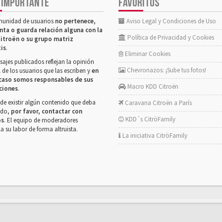
 IMPORTANTE
FAVORITOS
munidad de usuarios
no pertenece,
Aviso Legal y Condiciones de Uso
nta o guarda relación alguna con la
Política de Privacidad y Cookies
itroën o su grupo matriz
tis
.
Eliminar Cookies
ajes publicados reflejan la opinión
Chevronazos: ¡Sube tus fotos!
 de los usuarios que las escriben y
en
caso somos responsables de sus
Macro KDD Citroën
ciones
.
de existir algún contenido que deba
Caravana Citroën a París
rado,
por favor, contactar con
KDD´s CitröFamily
os
. El equipo de moderadores
la su labor de forma altruista.
La iniciativa CitröFamily