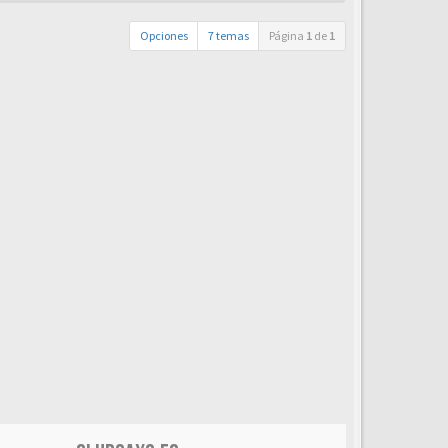
Opciones
7 temas
Página
1
de
1