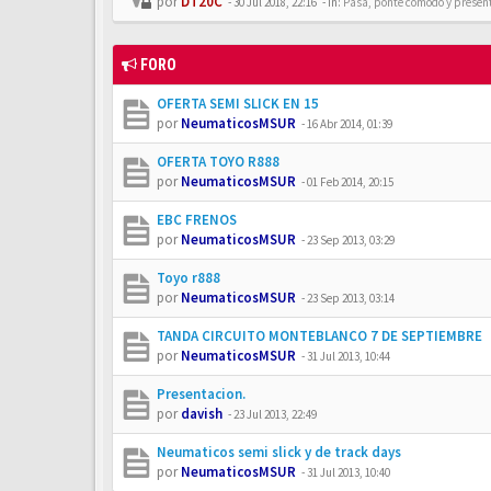
por
DT20C
-
30 Jul 2018, 22:16
- In:
Pasa, ponte cómodo y presén
FORO
OFERTA SEMI SLICK EN 15
por
NeumaticosMSUR
-
16 Abr 2014, 01:39
OFERTA TOYO R888
por
NeumaticosMSUR
-
01 Feb 2014, 20:15
EBC FRENOS
por
NeumaticosMSUR
-
23 Sep 2013, 03:29
Toyo r888
por
NeumaticosMSUR
-
23 Sep 2013, 03:14
TANDA CIRCUITO MONTEBLANCO 7 DE SEPTIEMBRE
por
NeumaticosMSUR
-
31 Jul 2013, 10:44
Presentacion.
por
davish
-
23 Jul 2013, 22:49
Neumaticos semi slick y de track days
por
NeumaticosMSUR
-
31 Jul 2013, 10:40