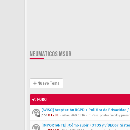
NEUMATICOS MSUR
Nuevo Tema
FORO
[AVISO] Aceptación RGPD + Política de Privacidad /
por
DT20C
-
24 Nov 2020, 11:16
- In:
Pasa, ponte cómodo y presén
[IMPORTANTE] ¿Cómo subir FOTOS y VÍDEOS?: Siste