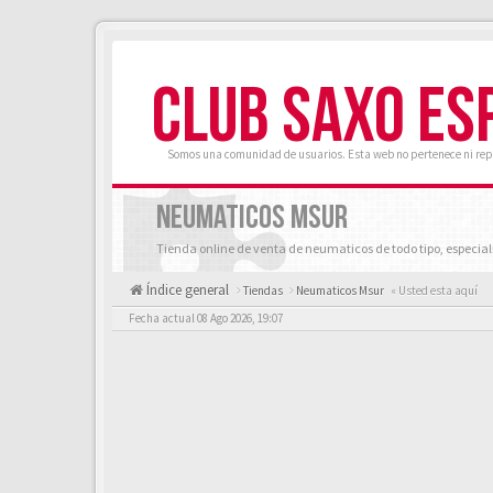
CLUB SAXO ES
Somos una comunidad de usuarios. Esta web no pertenece ni rep
NEUMATICOS MSUR
Tienda online de venta de neumaticos de todo tipo, especial
Índice general
Tiendas
Neumaticos Msur
« Usted esta aquí
Fecha actual 08 Ago 2026, 19:07