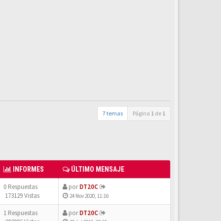
7 temas
Página
1
de
1
INFORMES
ÚLTIMO MENSAJE
0 Respuestas
por
DT20C
173129 Vistas
24 Nov 2020, 11:16
1 Respuestas
por
DT20C