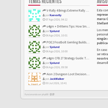
TEMAS RECIENTES
AVISO
Esta co
V-Rally 4 Brings Extreme Rally Racing With Challenging Track...
represe
por
Kaevorlly
marca C
07 Ago 2026, 04:12
Stellan
u4gm + D4 Items Tips: How Smart Players Optimize Gear, Build...
Los mens
por
Sjolund
personal
06 Ago 2026, 10:01
ningún 
POE2 Frostbolt Gemling Builds Get Stronger With u4gm’s Ice C...
publica
por
Sjolund
En caso 
06 Ago 2026, 10:00
ser reti
u4gm CFB 27 Strategy Guide: The Toxic Offensive Scheme Your ...
nosotr
desarrol
por
Sjolund
06 Ago 2026, 09:58
Aion 2 Dungeon Loot Decisions: Smarter Runs With U4N
por
JackWalker
30 Jul 2026, 10:41
Funcionando con phpBB -