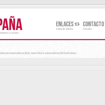
PAÑA
ENLACES
CONTACTO
Links de interés
Canales
resenta a Citroën.
istas en neumaticos slick, semi slick y neumaticos de track days