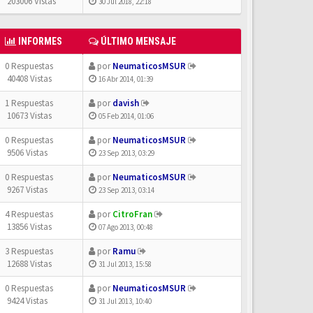
203006 Vistas
30 Jul 2018, 22:18
INFORMES
ÚLTIMO MENSAJE
0 Respuestas
por
NeumaticosMSUR
40408 Vistas
16 Abr 2014, 01:39
1 Respuestas
por
davish
10673 Vistas
05 Feb 2014, 01:06
0 Respuestas
por
NeumaticosMSUR
9506 Vistas
23 Sep 2013, 03:29
0 Respuestas
por
NeumaticosMSUR
9267 Vistas
23 Sep 2013, 03:14
4 Respuestas
por
CitroFran
13856 Vistas
07 Ago 2013, 00:48
3 Respuestas
por
Ramu
12688 Vistas
31 Jul 2013, 15:58
0 Respuestas
por
NeumaticosMSUR
9424 Vistas
31 Jul 2013, 10:40