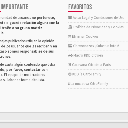
 IMPORTANTE
FAVORITOS
munidad de usuarios
no pertenece,
Aviso Legal y Condiciones de Uso
nta o guarda relación alguna con la
Política de Privacidad y Cookies
itroën o su grupo matriz
tis
.
Eliminar Cookies
ajes publicados reflejan la opinión
Chevronazos: ¡Sube tus fotos!
 de los usuarios que las escriben y
en
caso somos responsables de sus
Macro KDD Citroën
ciones
.
de existir algún contenido que deba
Caravana Citroën a París
rado,
por favor, contactar con
KDD´s CitröFamily
os
. El equipo de moderadores
la su labor de forma altruista.
La iniciativa CitröFamily