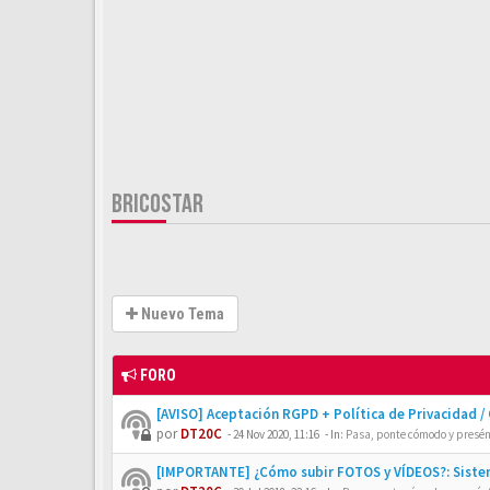
BRICOSTAR
Nuevo Tema
FORO
[AVISO] Aceptación RGPD + Política de Privacidad /
por
DT20C
-
24 Nov 2020, 11:16
- In:
Pasa, ponte cómodo y presén
[IMPORTANTE] ¿Cómo subir FOTOS y VÍDEOS?: Siste