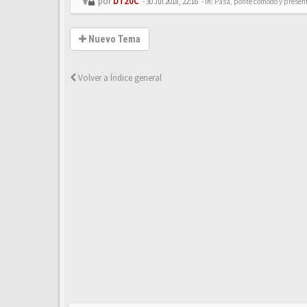
por
DT20C
-
30 Jul 2018, 22:16
- In:
Pasa, ponte cómodo y presén
Nuevo Tema
Volver a Índice general