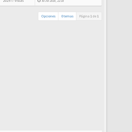
202977 Vistas
30 Jul 2018, 22:18
Opciones
0 temas
Página
1
de
1