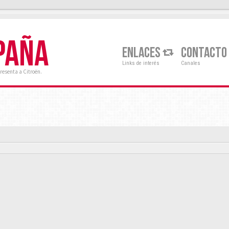
PAÑA
ENLACES
CONTACTO
Links de interés
Canales
resenta a Citroën.