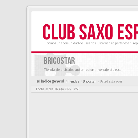
CLUB SAXO ES
Somos una comunidad de usuarios. Esta web no pertenece ni rep
BRICOSTAR
Tienda de articulos automocion , menaje etc etc.
Índice general
Tiendas
Bricostar
« Usted esta aquí
Fecha actual 07 Ago 2026, 17:55