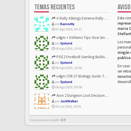
TEMAS RECIENTES
AVISO
Esta co
V-Rally 4 Brings Extreme Rally Racing With Challenging Track...
represe
por
Kaevorlly
marca C
07 Ago 2026, 04:12
Stellan
u4gm + D4 Items Tips: How Smart Players Optimize Gear, Build...
Los mens
por
Sjolund
personal
06 Ago 2026, 10:01
ningún 
POE2 Frostbolt Gemling Builds Get Stronger With u4gm’s Ice C...
publica
por
Sjolund
En caso 
06 Ago 2026, 10:00
ser reti
u4gm CFB 27 Strategy Guide: The Toxic Offensive Scheme Your ...
nosotr
desarrol
por
Sjolund
06 Ago 2026, 09:58
Aion 2 Dungeon Loot Decisions: Smarter Runs With U4N
por
JackWalker
30 Jul 2026, 10:41
Funcionando con phpBB -