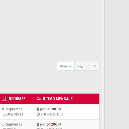
0 temas
Página
1
de
1
INFORMES
ÚLTIMO MENSAJE
0 Respuestas
por
DT20C
173097 Vistas
24 Nov 2020, 11:16
1 Respuestas
por
DT20C