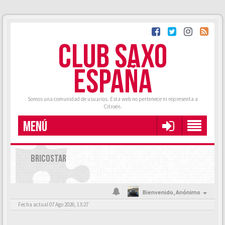
CLUB SAXO
ESPAÑA
Somos una comunidad de usuarios. Esta web no pertenece ni representa a
Citroën.
MENÚ
BRICOSTAR
Bienvenido,
Anónimo
Fecha actual 07 Ago 2026, 13:27