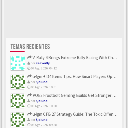
TEMAS RECIENTES
V-Rally 4 Brings Extreme Rally Racing With Challenging Track...
por
Kaevorlly
07 Ago 2026, 04:12
u4gm + D4 Items Tips: How Smart Players Optimize Gear, Build...
por
Sjolund
06 Ago 2026, 10:01
POE2 Frostbolt Gemling Builds Get Stronger With u4gm’s Ice C...
por
Sjolund
06 Ago 2026, 10:00
u4gm CFB 27 Strategy Guide: The Toxic Offensive Scheme Your ...
por
Sjolund
06 Ago 2026, 09:58