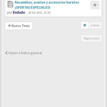
Recambios, aceites y accesorios baratos
¡OFERTAS ESPECIALES!
por
Endado
-
20 Dic 2013, 17:24
1 tema
Nuevo Tema
Página
1
de
1
Volver a Índice general