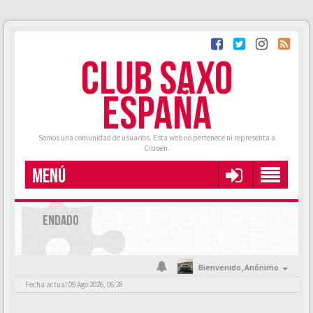
CLUB SAXO
ESPAÑA
Somos una comunidad de usuarios. Esta web no pertenece ni representa a
Citroën.
MENÚ
ENDADO
Bienvenido,
Anónimo
Fecha actual 09 Ago 2026, 06:28