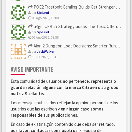
POE2 Frostbolt Gemling Builds Get Stronger With u4gm’s Ice C...
por
Sjolund
06 Ago 2026, 10:00
u4gm CFB 27 Strategy Guide: The Toxic Offensive Scheme Your ...
por
Sjolund
06 Ago 2026, 09:58
Aion 2 Dungeon Loot Decisions: Smarter Runs With U4N
por
JackWalker
30 Jul 2026, 10:41
AVISO IMPORTANTE
Esta comunidad de usuarios
no pertenece, representa o
guarda relación alguna con la marca Citroën o su grupo
matriz Stellantis
.
Los mensajes publicados reflejan la opinión personal de los
usuarios que las escriben y
en ningún caso somos
responsables de sus publicaciones
.
En caso de existir algún contenido que deba ser retirado,
por favor, contactar con nosotros
. El equipo de