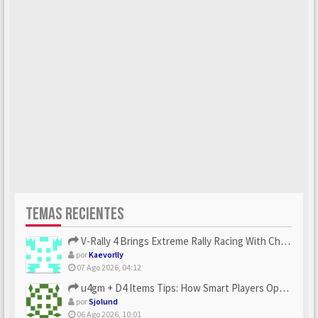
TEMAS RECIENTES
V-Rally 4 Brings Extreme Rally Racing With Challenging Track...
por
Kaevorlly
07 Ago 2026, 04:12
u4gm + D4 Items Tips: How Smart Players Optimize Gear, Build...
por
Sjolund
06 Ago 2026, 10:01