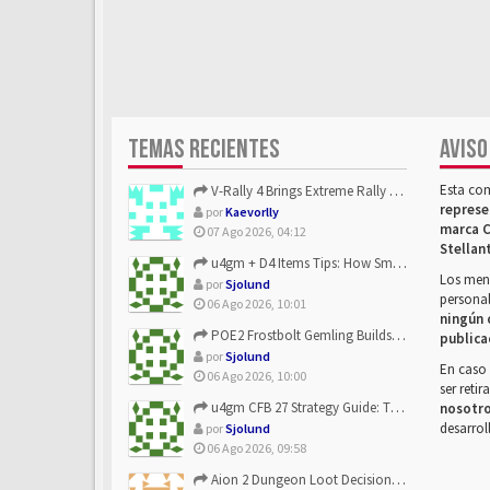
TEMAS RECIENTES
AVISO
Esta co
V-Rally 4 Brings Extreme Rally Racing With Challenging Track...
represe
por
Kaevorlly
marca C
07 Ago 2026, 04:12
Stellan
u4gm + D4 Items Tips: How Smart Players Optimize Gear, Build...
Los mens
por
Sjolund
personal
06 Ago 2026, 10:01
ningún 
POE2 Frostbolt Gemling Builds Get Stronger With u4gm’s Ice C...
publica
por
Sjolund
En caso 
06 Ago 2026, 10:00
ser reti
u4gm CFB 27 Strategy Guide: The Toxic Offensive Scheme Your ...
nosotr
desarrol
por
Sjolund
06 Ago 2026, 09:58
Aion 2 Dungeon Loot Decisions: Smarter Runs With U4N