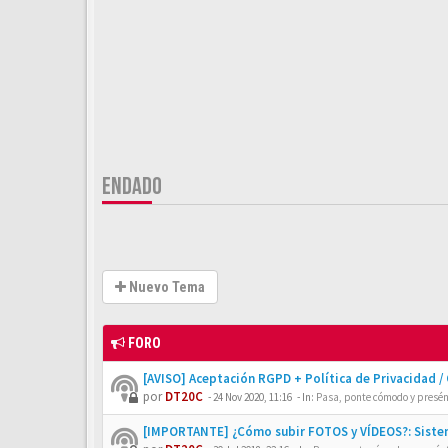
ENDADO
Nuevo Tema
FORO
[AVISO] Aceptación RGPD + Política de Privacidad /
por
DT20C
-
24 Nov 2020, 11:16
- In:
Pasa, ponte cómodo y presén
[IMPORTANTE] ¿Cómo subir FOTOS y VÍDEOS?: Siste