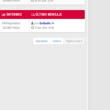
203006 Vistas
30 Jul 2018, 22:18
INFORMES
ÚLTIMO MENSAJE
34 Respuestas
por
Endado
252360 Vistas
27 Nov 2014, 14:46
Opciones
1 tema
Página
1
de
1