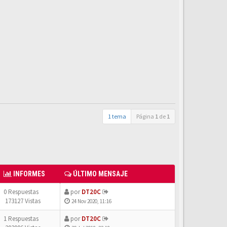
1 tema
Página
1
de
1
INFORMES
ÚLTIMO MENSAJE
0 Respuestas
por
DT20C
173127 Vistas
24 Nov 2020, 11:16
1 Respuestas
por
DT20C