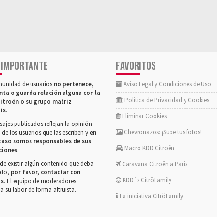
 IMPORTANTE
FAVORITOS
munidad de usuarios
no pertenece,
Aviso Legal y Condiciones de Uso
nta o guarda relación alguna con la
Política de Privacidad y Cookies
itroën o su grupo matriz
tis
.
Eliminar Cookies
ajes publicados reflejan la opinión
Chevronazos: ¡Sube tus fotos!
 de los usuarios que las escriben y
en
caso somos responsables de sus
Macro KDD Citroën
ciones
.
de existir algún contenido que deba
Caravana Citroën a París
rado,
por favor, contactar con
KDD´s CitröFamily
os
. El equipo de moderadores
la su labor de forma altruista.
La iniciativa CitröFamily