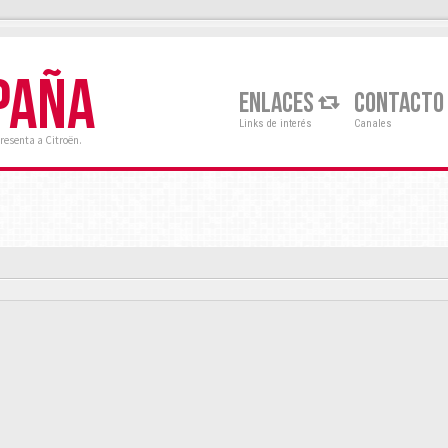
PAÑA
ENLACES
CONTACTO
Links de interés
Canales
resenta a Citroën.