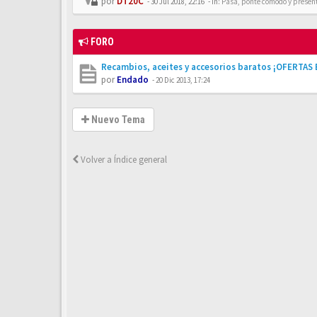
por
DT20C
-
30 Jul 2018, 22:16
- In:
Pasa, ponte cómodo y presén
FORO
Recambios, aceites y accesorios baratos ¡OFERTAS
por
Endado
-
20 Dic 2013, 17:24
Nuevo Tema
Volver a Índice general