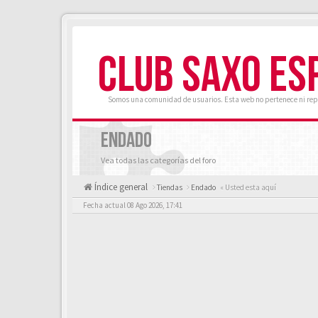
CLUB SAXO ES
Somos una comunidad de usuarios. Esta web no pertenece ni rep
ENDADO
Vea todas las categorías del foro
Índice general
Tiendas
Endado
« Usted esta aquí
Fecha actual 08 Ago 2026, 17:41