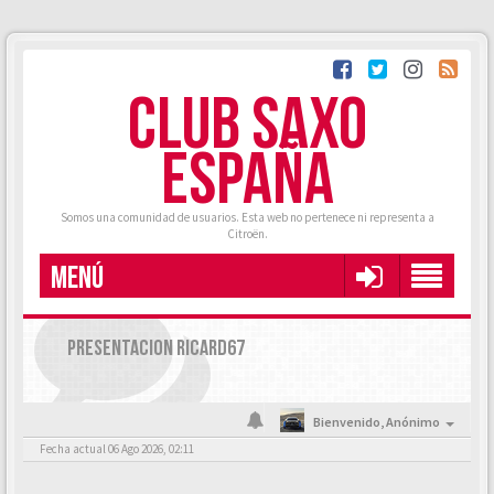
CLUB SAXO
ESPAÑA
Somos una comunidad de usuarios. Esta web no pertenece ni representa a
Citroën.
MENÚ
PRESENTACION RICARD67
Bienvenido,
Anónimo
Fecha actual 06 Ago 2026, 02:11