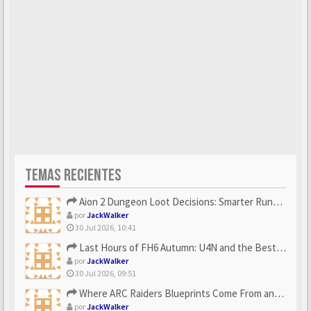
TEMAS RECIENTES
Aion 2 Dungeon Loot Decisions: Smarter Runs With U4N
por
JackWalker
30 Jul 2026, 10:41
Last Hours of FH6 Autumn: U4N and the Best Rewards to Grab
por
JackWalker
30 Jul 2026, 09:51
Where ARC Raiders Blueprints Come From and How U4N Can Help
por
JackWalker