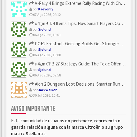
V-Rally 4 Brings Extreme Rally Racing With Challenging Track...
por
Kaevorlly
07 Ago 2026, 04:12
u4gm + D4 Items Tips: How Smart Players Optimize Gear, Build...
por
Sjolund
06 Ago 2026, 10:01
POE2 Frostbolt Gemling Builds Get Stronger With u4gm’s Ice C...
por
Sjolund
06 Ago 2026, 10:00
u4gm CFB 27 Strategy Guide: The Toxic Offensive Scheme Your ...
por
Sjolund
06 Ago 2026, 09:58
Aion 2 Dungeon Loot Decisions: Smarter Runs With U4N
por
JackWalker
30 Jul 2026, 10:41
AVISO IMPORTANTE
Esta comunidad de usuarios
no pertenece, representa o
guarda relación alguna con la marca Citroën o su grupo
matriz Stellantis
.