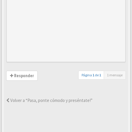
Página
1
de
1
1 mensaje
Responder
Volver a “Pasa, ponte cómodo y preséntate!”