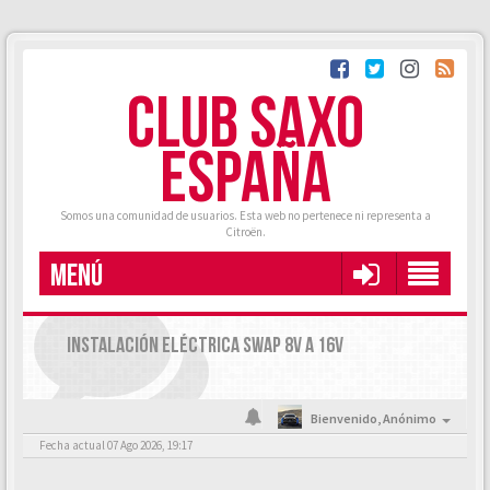
CLUB SAXO
ESPAÑA
Somos una comunidad de usuarios. Esta web no pertenece ni representa a
Citroën.
MENÚ
INSTALACIÓN ELÉCTRICA SWAP 8V A 16V
Bienvenido,
Anónimo
Fecha actual 07 Ago 2026, 19:17