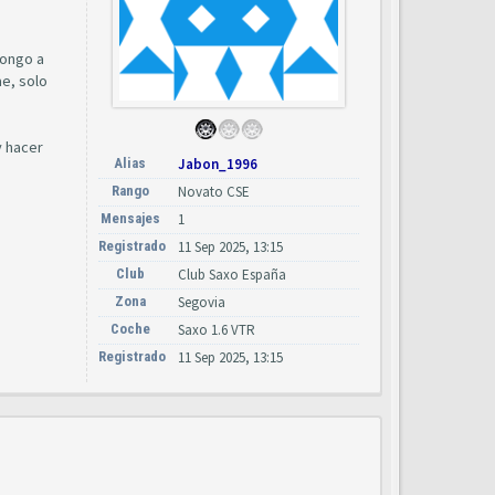
pongo a
ae, solo
y hacer
Alias
Jabon_1996
Rango
Novato CSE
Mensajes
1
Registrado
11 Sep 2025, 13:15
Club
Club Saxo España
Zona
Segovia
Coche
Saxo 1.6 VTR
Registrado
11 Sep 2025, 13:15