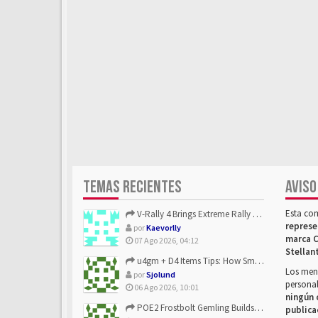
TEMAS RECIENTES
AVISO
Esta co
V-Rally 4 Brings Extreme Rally Racing With Challenging Track...
represe
por
Kaevorlly
marca C
07 Ago 2026, 04:12
Stellan
u4gm + D4 Items Tips: How Smart Players Optimize Gear, Build...
Los mens
por
Sjolund
personal
06 Ago 2026, 10:01
ningún 
POE2 Frostbolt Gemling Builds Get Stronger With u4gm’s Ice C...
publica