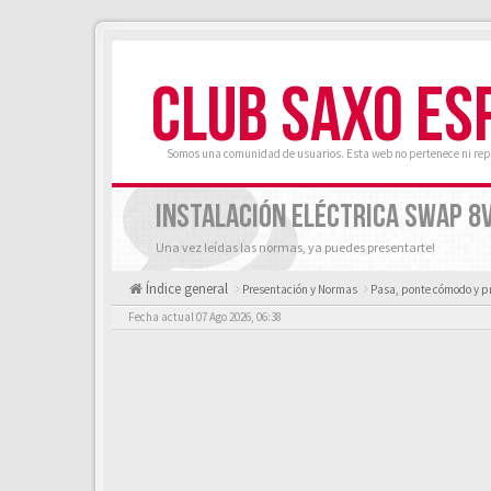
CLUB SAXO ES
Somos una comunidad de usuarios. Esta web no pertenece ni rep
INSTALACIÓN ELÉCTRICA SWAP 8V
Una vez leídas las normas, ya puedes presentarte!
Índice general
Presentación y Normas
Pasa, ponte cómodo y p
Fecha actual 07 Ago 2026, 06:38