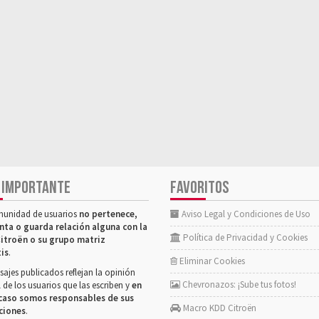
 IMPORTANTE
FAVORITOS
munidad de usuarios
no pertenece,
Aviso Legal y Condiciones de Uso
nta o guarda relación alguna con la
Política de Privacidad y Cookies
itroën o su grupo matriz
tis
.
Eliminar Cookies
ajes publicados reflejan la opinión
Chevronazos: ¡Sube tus fotos!
 de los usuarios que las escriben y
en
caso somos responsables de sus
Macro KDD Citroën
ciones
.