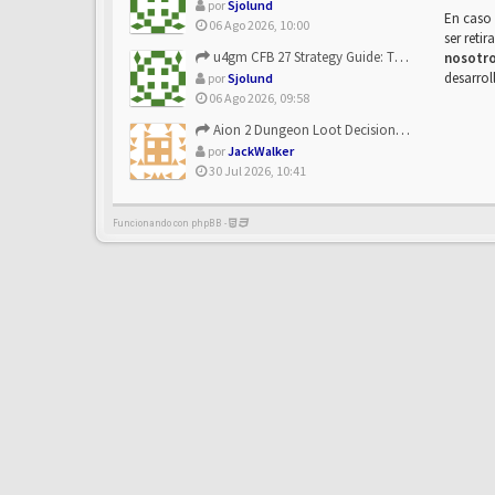
por
Sjolund
En caso 
06 Ago 2026, 10:00
ser reti
u4gm CFB 27 Strategy Guide: The Toxic Offensive Scheme Your ...
nosotr
desarrol
por
Sjolund
06 Ago 2026, 09:58
Aion 2 Dungeon Loot Decisions: Smarter Runs With U4N
por
JackWalker
30 Jul 2026, 10:41
Funcionando con phpBB -