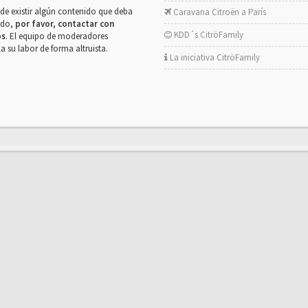
de existir algún contenido que deba
Caravana Citroën a París
rado,
por favor, contactar con
KDD´s CitröFamily
os
. El equipo de moderadores
la su labor de forma altruista.
La iniciativa CitröFamily