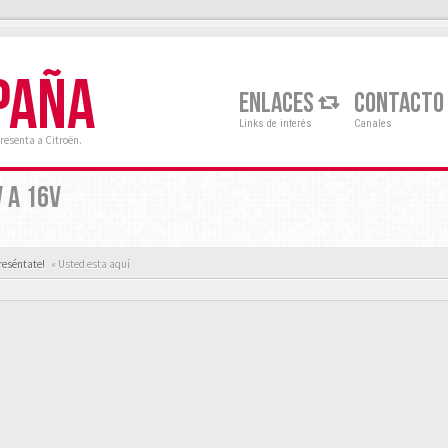
PAÑA
ENLACES
CONTACTO
Links de interés
Canales
resenta a Citroën.
 A 16V
reséntate!
« Usted esta aquí