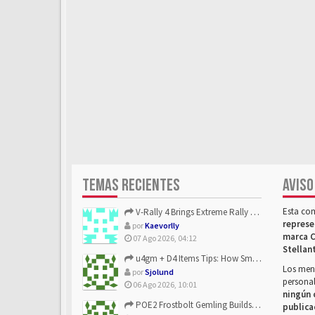
TEMAS RECIENTES
AVISO
Esta co
V-Rally 4 Brings Extreme Rally Racing With Challenging Track...
represe
por
Kaevorlly
marca C
07 Ago 2026, 04:12
Stellan
u4gm + D4 Items Tips: How Smart Players Optimize Gear, Build...
Los mens
por
Sjolund
personal
06 Ago 2026, 10:01
ningún 
POE2 Frostbolt Gemling Builds Get Stronger With u4gm’s Ice C...
publica