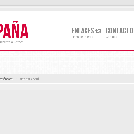
PAÑA
ENLACES
CONTACTO
Links de interés
Canales
resenta a Citroën.
reséntate!
« Usted esta aquí