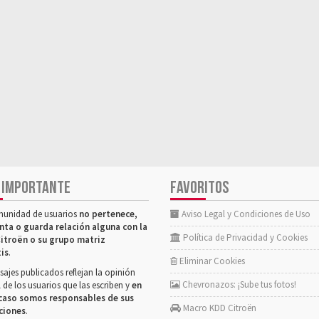
 IMPORTANTE
FAVORITOS
munidad de usuarios
no pertenece,
Aviso Legal y Condiciones de Uso
nta o guarda relación alguna con la
Política de Privacidad y Cookies
itroën o su grupo matriz
tis
.
Eliminar Cookies
ajes publicados reflejan la opinión
Chevronazos: ¡Sube tus fotos!
 de los usuarios que las escriben y
en
caso somos responsables de sus
Macro KDD Citroën
ciones
.