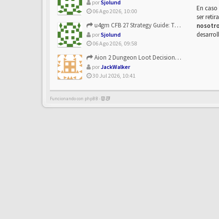
por
Sjolund
En caso 
06 Ago 2026, 10:00
ser reti
u4gm CFB 27 Strategy Guide: The Toxic Offensive Scheme Your ...
nosotr
desarrol
por
Sjolund
06 Ago 2026, 09:58
Aion 2 Dungeon Loot Decisions: Smarter Runs With U4N
por
JackWalker
30 Jul 2026, 10:41
Funcionando con phpBB -