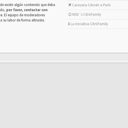
de existir algún contenido que deba
Caravana Citroën a París
rado,
por favor, contactar con
KDD´s CitröFamily
os
. El equipo de moderadores
la su labor de forma altruista.
La iniciativa CitröFamily