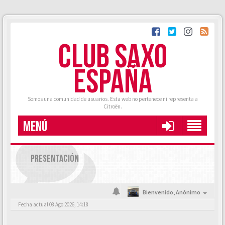
CLUB SAXO
ESPAÑA
Somos una comunidad de usuarios. Esta web no pertenece ni representa a
Citroën.
MENÚ
PRESENTACIÓN
Bienvenido,
Anónimo
Fecha actual 08 Ago 2026, 14:18