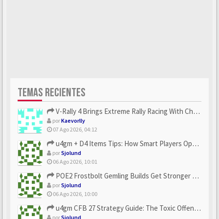
TEMAS RECIENTES
V-Rally 4 Brings Extreme Rally Racing With Challenging Track...
por
Kaevorlly
07 Ago 2026, 04:12
u4gm + D4 Items Tips: How Smart Players Optimize Gear, Build...
por
Sjolund
06 Ago 2026, 10:01
POE2 Frostbolt Gemling Builds Get Stronger With u4gm’s Ice C...
por
Sjolund
06 Ago 2026, 10:00
u4gm CFB 27 Strategy Guide: The Toxic Offensive Scheme Your ...
por
Sjolund