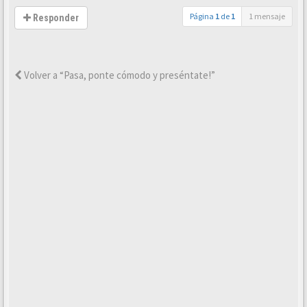
Página
1
de
1
1 mensaje
Responder
Volver a “Pasa, ponte cómodo y preséntate!”