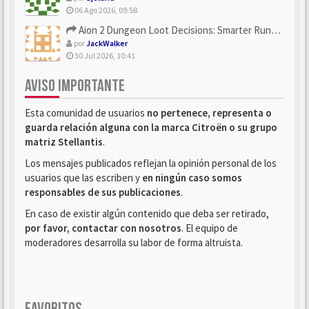
06 Ago 2026, 09:58
Aion 2 Dungeon Loot Decisions: Smarter Runs With U4N
por
JackWalker
30 Jul 2026, 10:41
AVISO IMPORTANTE
Esta comunidad de usuarios
no pertenece, representa o
guarda relación alguna con la marca Citroën o su grupo
matriz Stellantis
.
Los mensajes publicados reflejan la opinión personal de los
usuarios que las escriben y
en ningún caso somos
responsables de sus publicaciones
.
En caso de existir algún contenido que deba ser retirado,
por favor, contactar con nosotros
. El equipo de
moderadores desarrolla su labor de forma altruista.
FAVORITOS