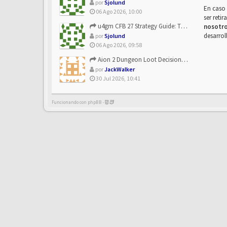
por
Sjolund
En caso 
06 Ago 2026, 10:00
ser reti
u4gm CFB 27 Strategy Guide: The Toxic Offensive Scheme Your ...
nosotr
desarrol
por
Sjolund
06 Ago 2026, 09:58
Aion 2 Dungeon Loot Decisions: Smarter Runs With U4N
por
JackWalker
30 Jul 2026, 10:41
Funcionando con phpBB -