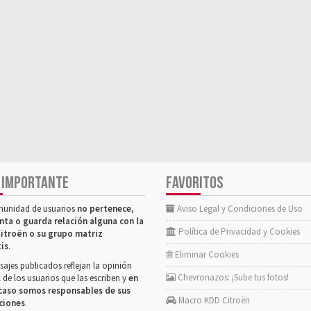
 IMPORTANTE
FAVORITOS
munidad de usuarios
no pertenece,
Aviso Legal y Condiciones de Uso
nta o guarda relación alguna con la
Política de Privacidad y Cookies
itroën o su grupo matriz
tis
.
Eliminar Cookies
ajes publicados reflejan la opinión
Chevronazos: ¡Sube tus fotos!
 de los usuarios que las escriben y
en
caso somos responsables de sus
Macro KDD Citroën
ciones
.