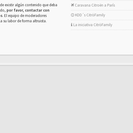
de existir algún contenido que deba
Caravana Citroën a París
rado,
por favor, contactar con
KDD´s CitröFamily
os
. El equipo de moderadores
la su labor de forma altruista.
La iniciativa CitröFamily