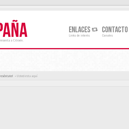
PAÑA
ENLACES
CONTACTO
Links de interés
Canales
resenta a Citroën.
reséntate!
« Usted esta aquí