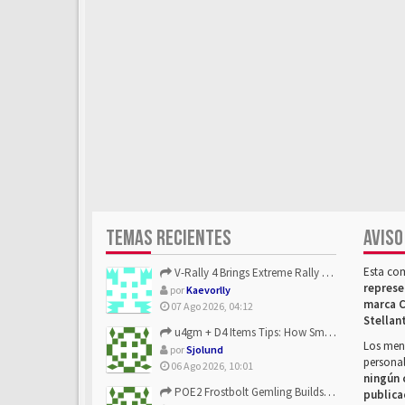
TEMAS RECIENTES
AVISO
Esta co
V-Rally 4 Brings Extreme Rally Racing With Challenging Track...
represe
por
Kaevorlly
marca C
07 Ago 2026, 04:12
Stellan
u4gm + D4 Items Tips: How Smart Players Optimize Gear, Build...
Los mens
por
Sjolund
personal
06 Ago 2026, 10:01
ningún 
POE2 Frostbolt Gemling Builds Get Stronger With u4gm’s Ice C...
publica