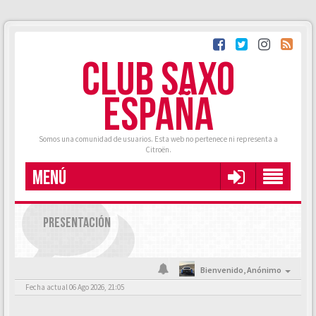
CLUB SAXO
ESPAÑA
Somos una comunidad de usuarios. Esta web no pertenece ni representa a
Citroën.
MENÚ
PRESENTACIÓN
Bienvenido,
Anónimo
Fecha actual 06 Ago 2026, 21:05