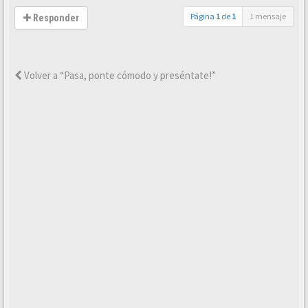
Página
1
de
1
1 mensaje
Responder
Volver a “Pasa, ponte cómodo y preséntate!”