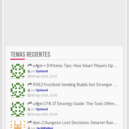
TEMAS RECIENTES
u4gm + D4 Items Tips: How Smart Players Optimize Gear, Build...
por
Sjolund
06 Ago 2026, 10:01
POE2 Frostbolt Gemling Builds Get Stronger With u4gm’s Ice C...
por
Sjolund
06 Ago 2026, 10:00
u4gm CFB 27 Strategy Guide: The Toxic Offensive Scheme Your ...
por
Sjolund
06 Ago 2026, 09:58
Aion 2 Dungeon Loot Decisions: Smarter Runs With U4N
por
JackWalker