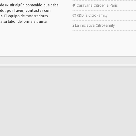
de existir algún contenido que deba
Caravana Citroën a París
rado,
por favor, contactar con
KDD´s CitröFamily
os
. El equipo de moderadores
la su labor de forma altruista.
La iniciativa CitröFamily