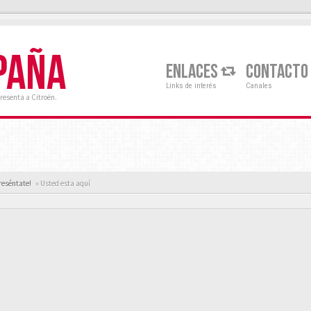
PAÑA
ENLACES
CONTACTO
Links de interés
Canales
resenta a Citroën.
reséntate!
« Usted esta aquí