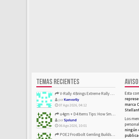
TEMAS RECIENTES
AVISO
Esta co
V-Rally 4 Brings Extreme Rally Racing With Challenging Track...
represe
por
Kaevorlly
marca C
07 Ago 2026, 04:12
Stellan
u4gm + D4 Items Tips: How Smart Players Optimize Gear, Build...
Los mens
por
Sjolund
personal
06 Ago 2026, 10:01
ningún 
POE2 Frostbolt Gemling Builds Get Stronger With u4gm’s Ice C...
publica