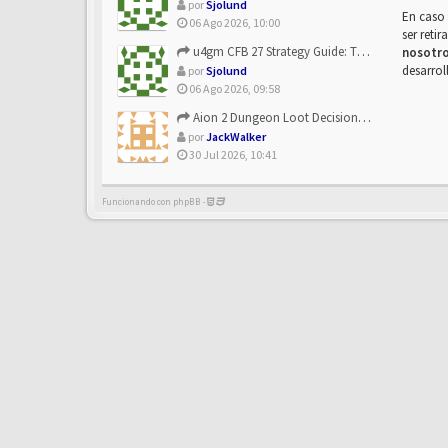
por
Sjolund
En caso 
06 Ago 2026, 10:00
ser reti
u4gm CFB 27 Strategy Guide: The Toxic Offensive Scheme Your ...
nosotr
desarrol
por
Sjolund
06 Ago 2026, 09:58
Aion 2 Dungeon Loot Decisions: Smarter Runs With U4N
por
JackWalker
30 Jul 2026, 10:41
Funcionando con phpBB -