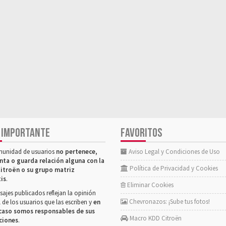
 IMPORTANTE
FAVORITOS
munidad de usuarios
no pertenece,
Aviso Legal y Condiciones de Uso
nta o guarda relación alguna con la
Política de Privacidad y Cookies
itroën o su grupo matriz
tis
.
Eliminar Cookies
ajes publicados reflejan la opinión
Chevronazos: ¡Sube tus fotos!
 de los usuarios que las escriben y
en
caso somos responsables de sus
Macro KDD Citroën
ciones
.