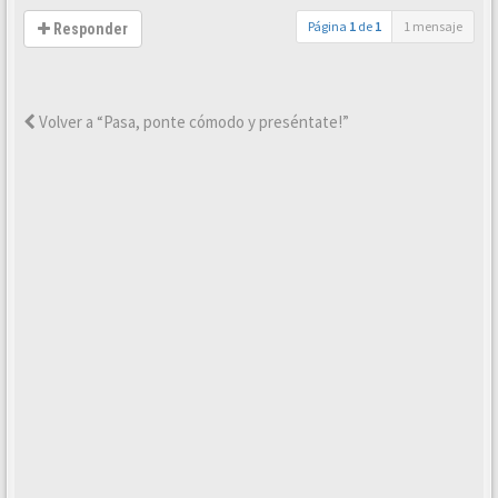
Página
1
de
1
1 mensaje
Responder
Volver a “Pasa, ponte cómodo y preséntate!”