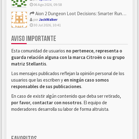
06 Ago 2026, 09:58
Aion 2 Dungeon Loot Decisions: Smarter Runs With U4N
por
JackWalker
30 Jul 2026, 10:41
AVISO IMPORTANTE
Esta comunidad de usuarios
no pertenece, representa o
guarda relación alguna con la marca Citroën o su grupo
matriz Stellantis
.
Los mensajes publicados reflejan la opinión personal de los
usuarios que las escriben y
en ningún caso somos
responsables de sus publicaciones
.
En caso de existir algún contenido que deba ser retirado,
por favor, contactar con nosotros
. El equipo de
moderadores desarrolla su labor de forma altruista.
FAVORITOS