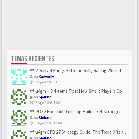
TEMAS RECIENTES
V-Rally 4 Brings Extreme Rally Racing With Challenging Track...
por
Kaevorlly
07 Ago 2026, 04:12
u4gm + D4 Items Tips: How Smart Players Optimize Gear, Build...
por
Sjolund
06 Ago 2026, 10:01
POE2 Frostbolt Gemling Builds Get Stronger With u4gm’s Ice C...
por
Sjolund
06 Ago 2026, 10:00
u4gm CFB 27 Strategy Guide: The Toxic Offensive Scheme Your ...
por
Sjolund