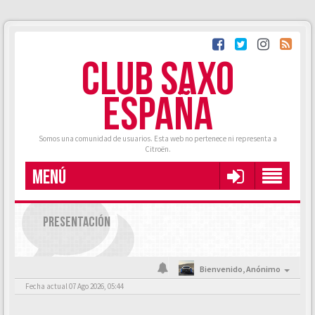
CLUB SAXO
ESPAÑA
Somos una comunidad de usuarios. Esta web no pertenece ni representa a
Citroën.
MENÚ
PRESENTACIÓN
Bienvenido,
Anónimo
Fecha actual 07 Ago 2026, 05:44