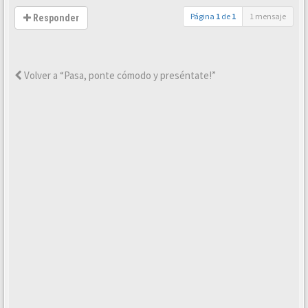
Página
1
de
1
1 mensaje
Responder
Volver a “Pasa, ponte cómodo y preséntate!”