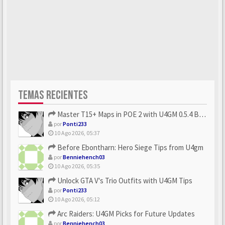
TEMAS RECIENTES
Master T15+ Maps in POE 2 with U4GM 0.5.4 Builds
por
Ponti233
10 Ago 2026, 05:37
Before Ebontharn: Hero Siege Tips from U4gm
por
Benniehench03
10 Ago 2026, 05:35
Unlock GTA V's Trio Outfits with U4GM Tips
por
Ponti233
10 Ago 2026, 05:12
Arc Raiders: U4GM Picks for Future Updates
por
Benniehench03