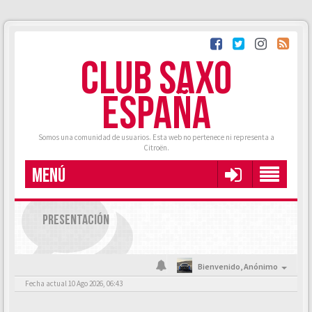
CLUB SAXO
ESPAÑA
Somos una comunidad de usuarios. Esta web no pertenece ni representa a
Citroën.
MENÚ
PRESENTACIÓN
Bienvenido,
Anónimo
Fecha actual 10 Ago 2026, 06:43