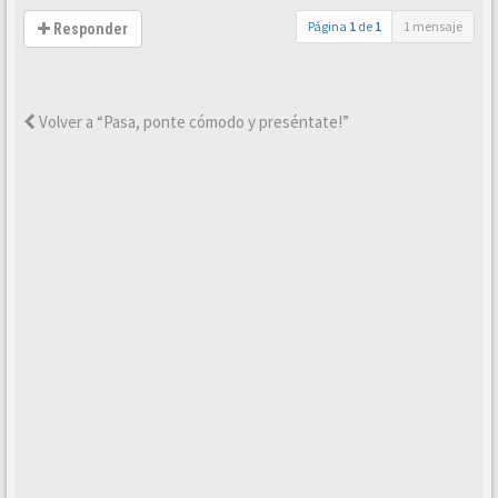
Página
1
de
1
1 mensaje
Responder
Volver a “Pasa, ponte cómodo y preséntate!”