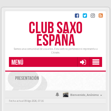
CLUB SAXO
ESPAÑA
Somos una comunidad de usuarios. Esta web no pertenece ni representa a
Citroën.
MENÚ
PRESENTACIÓN
Bienvenido,
Anónimo
Fecha actual 09 Ago 2026, 07:16