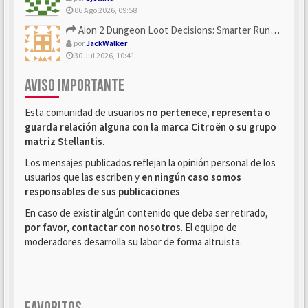
06 Ago 2026, 09:58
Aion 2 Dungeon Loot Decisions: Smarter Runs With U4N
por
JackWalker
30 Jul 2026, 10:41
AVISO IMPORTANTE
Esta comunidad de usuarios
no pertenece, representa o
guarda relación alguna con la marca Citroën o su grupo
matriz Stellantis
.
Los mensajes publicados reflejan la opinión personal de los
usuarios que las escriben y
en ningún caso somos
responsables de sus publicaciones
.
En caso de existir algún contenido que deba ser retirado,
por favor, contactar con nosotros
. El equipo de
moderadores desarrolla su labor de forma altruista.
FAVORITOS