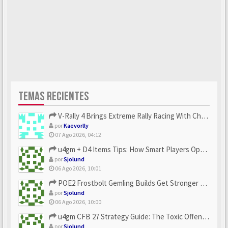
TEMAS RECIENTES
V-Rally 4 Brings Extreme Rally Racing With Challenging Track...
por
Kaevorlly
07 Ago 2026, 04:12
u4gm + D4 Items Tips: How Smart Players Optimize Gear, Build...
por
Sjolund
06 Ago 2026, 10:01
POE2 Frostbolt Gemling Builds Get Stronger With u4gm’s Ice C...
por
Sjolund
06 Ago 2026, 10:00
u4gm CFB 27 Strategy Guide: The Toxic Offensive Scheme Your ...
por
Sjolund