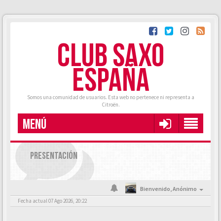
CLUB SAXO
ESPAÑA
Somos una comunidad de usuarios. Esta web no pertenece ni representa a
Citroën.
MENÚ
PRESENTACIÓN
Bienvenido,
Anónimo
Fecha actual 07 Ago 2026, 20:22