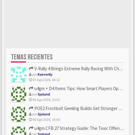
TEMAS RECIENTES
V-Rally 4 Brings Extreme Rally Racing With Challenging Track...
por
Kaevorlly
07 Ago 2026, 04:12
u4gm + D4 Items Tips: How Smart Players Optimize Gear, Build...
por
Sjolund
06 Ago 2026, 10:01
POE2 Frostbolt Gemling Builds Get Stronger With u4gm’s Ice C...
por
Sjolund
06 Ago 2026, 10:00
u4gm CFB 27 Strategy Guide: The Toxic Offensive Scheme Your ...
por
Sjolund