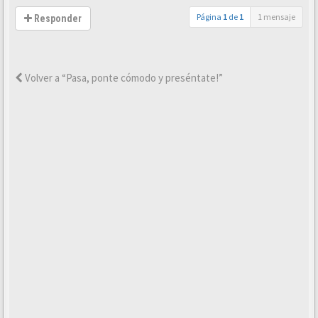
Página
1
de
1
1 mensaje
Responder
Volver a “Pasa, ponte cómodo y preséntate!”