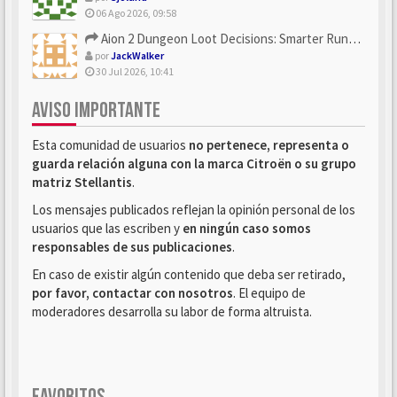
06 Ago 2026, 09:58
Aion 2 Dungeon Loot Decisions: Smarter Runs With U4N
por
JackWalker
30 Jul 2026, 10:41
AVISO IMPORTANTE
Esta comunidad de usuarios
no pertenece, representa o
guarda relación alguna con la marca Citroën o su grupo
matriz Stellantis
.
Los mensajes publicados reflejan la opinión personal de los
usuarios que las escriben y
en ningún caso somos
responsables de sus publicaciones
.
En caso de existir algún contenido que deba ser retirado,
por favor, contactar con nosotros
. El equipo de
moderadores desarrolla su labor de forma altruista.
FAVORITOS