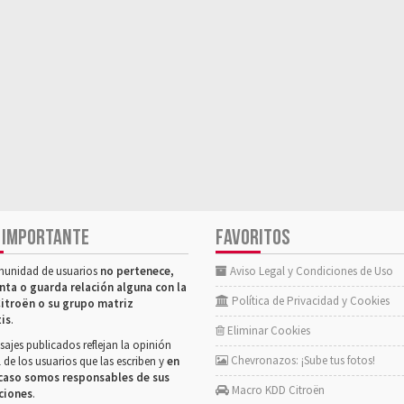
 IMPORTANTE
FAVORITOS
munidad de usuarios
no pertenece,
Aviso Legal y Condiciones de Uso
nta o guarda relación alguna con la
Política de Privacidad y Cookies
itroën o su grupo matriz
tis
.
Eliminar Cookies
ajes publicados reflejan la opinión
Chevronazos: ¡Sube tus fotos!
 de los usuarios que las escriben y
en
caso somos responsables de sus
Macro KDD Citroën
ciones
.