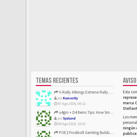
TEMAS RECIENTES
AVISO
Esta co
V-Rally 4 Brings Extreme Rally Racing With Challenging Track...
represe
por
Kaevorlly
marca C
07 Ago 2026, 04:12
Stellan
u4gm + D4 Items Tips: How Smart Players Optimize Gear, Build...
Los mens
por
Sjolund
personal
06 Ago 2026, 10:01
ningún 
POE2 Frostbolt Gemling Builds Get Stronger With u4gm’s Ice C...
publica