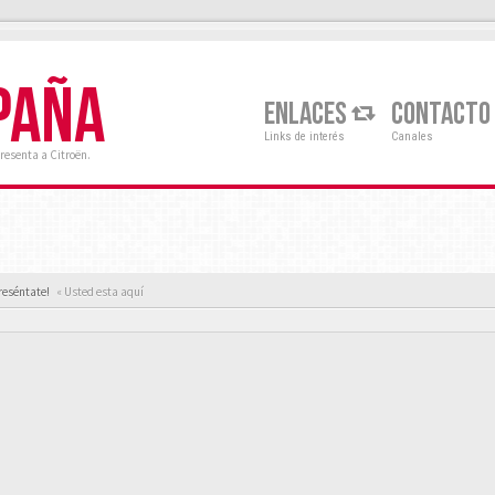
PAÑA
ENLACES
CONTACTO
Links de interés
Canales
resenta a Citroën.
reséntate!
« Usted esta aquí