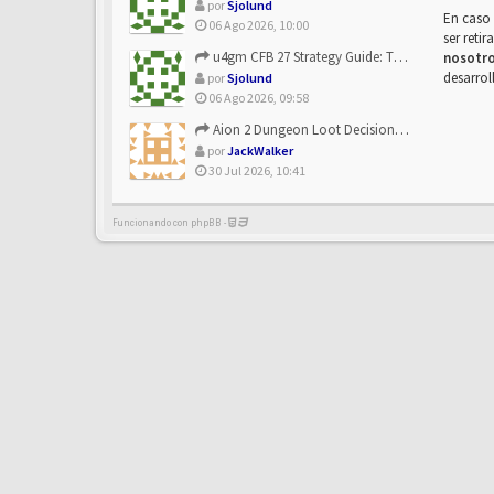
por
Sjolund
En caso 
06 Ago 2026, 10:00
ser reti
u4gm CFB 27 Strategy Guide: The Toxic Offensive Scheme Your ...
nosotr
desarrol
por
Sjolund
06 Ago 2026, 09:58
Aion 2 Dungeon Loot Decisions: Smarter Runs With U4N
por
JackWalker
30 Jul 2026, 10:41
Funcionando con phpBB -