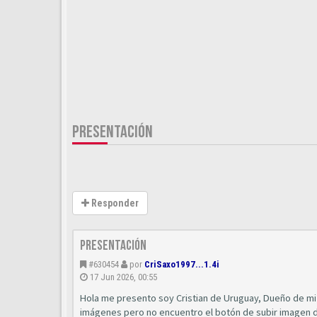
PRESENTACIÓN
Responder
Presentación
#630454
por
CriSaxo1997...1.4i
17 Jun 2026, 00:55
Hola me presento soy Cristian de Uruguay, Dueño de mi h
imágenes pero no encuentro el botón de subir imagen 