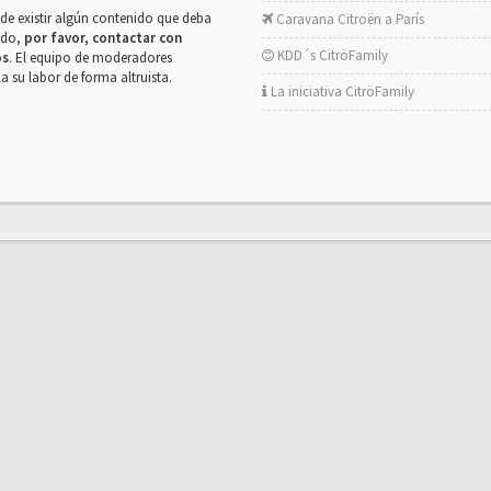
de existir algún contenido que deba
Caravana Citroën a París
rado,
por favor, contactar con
KDD´s CitröFamily
os
. El equipo de moderadores
la su labor de forma altruista.
La iniciativa CitröFamily