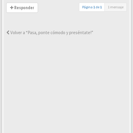
Página
1
de
1
1 mensaje
Responder
Volver a “Pasa, ponte cómodo y preséntate!”