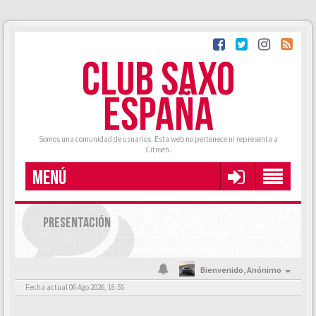
CLUB SAXO
ESPAÑA
Somos una comunidad de usuarios. Esta web no pertenece ni representa a
Citroën.
MENÚ
PRESENTACIÓN
Bienvenido,
Anónimo
Fecha actual 06 Ago 2026, 18:55