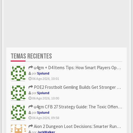
TEMAS RECIENTES
u4gm + D4 Items Tips: How Smart Players Optimize Gear, Build...
por
Sjolund
06 Ago 2026, 10:01
POE2 Frostbolt Gemling Builds Get Stronger With u4gm’s Ice C...
por
Sjolund
06 Ago 2026, 10:00
u4gm CFB 27 Strategy Guide: The Toxic Offensive Scheme Your ...
por
Sjolund
06 Ago 2026, 09:58
Aion 2 Dungeon Loot Decisions: Smarter Runs With U4N
por
JackWalker