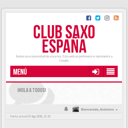
CLUB SAXO
ESPAÑA
Somos una comunidad de usuarios. Esta web no pertenece ni representa a
Citroën.
MENÚ
¡HOLA A TODOS!
Bienvenido,
Anónimo
Fecha actual 07 Ago 2026, 21:33