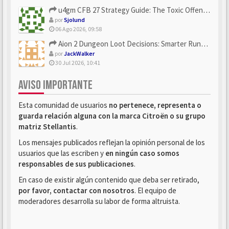
u4gm CFB 27 Strategy Guide: The Toxic Offensive Scheme Your ...
por
Sjolund
06 Ago 2026, 09:58
Aion 2 Dungeon Loot Decisions: Smarter Runs With U4N
por
JackWalker
30 Jul 2026, 10:41
AVISO IMPORTANTE
Esta comunidad de usuarios
no pertenece, representa o
guarda relación alguna con la marca Citroën o su grupo
matriz Stellantis
.
Los mensajes publicados reflejan la opinión personal de los
usuarios que las escriben y
en ningún caso somos
responsables de sus publicaciones
.
En caso de existir algún contenido que deba ser retirado,
por favor, contactar con nosotros
. El equipo de
moderadores desarrolla su labor de forma altruista.