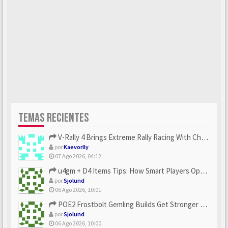
TEMAS RECIENTES
V-Rally 4 Brings Extreme Rally Racing With Challenging Track...
por
Kaevorlly
07 Ago 2026, 04:12
u4gm + D4 Items Tips: How Smart Players Optimize Gear, Build...
por
Sjolund
06 Ago 2026, 10:01
POE2 Frostbolt Gemling Builds Get Stronger With u4gm’s Ice C...
por
Sjolund
06 Ago 2026, 10:00