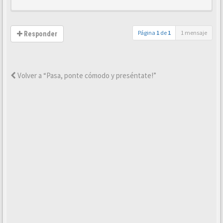
Página
1
de
1
1 mensaje
Responder
Volver a “Pasa, ponte cómodo y preséntate!”