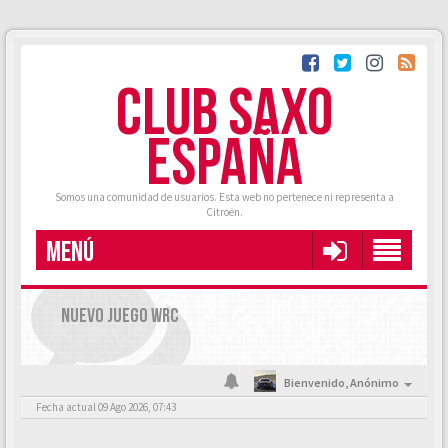
CLUB SAXO
ESPAÑA
Somos una comunidad de usuarios. Esta web no pertenece ni representa a
Citroën.
MENÚ
NUEVO JUEGO WRC
Bienvenido,
Anónimo
Fecha actual 09 Ago 2026, 07:43