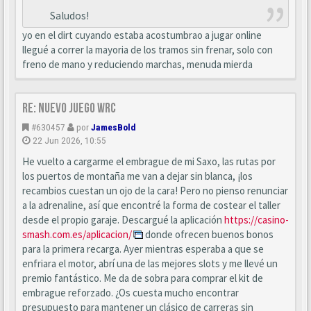
Saludos!
yo en el dirt cuyando estaba acostumbrao a jugar online
llegué a correr la mayoria de los tramos sin frenar, solo con
freno de mano y reduciendo marchas, menuda mierda
Re: Nuevo juego WRC
#630457
por
JamesBold
22 Jun 2026, 10:55
He vuelto a cargarme el embrague de mi Saxo, las rutas por
los puertos de montaña me van a dejar sin blanca, ¡los
recambios cuestan un ojo de la cara! Pero no pienso renunciar
a la adrenaline, así que encontré la forma de costear el taller
desde el propio garaje. Descargué la aplicación
https://casino-
smash.com.es/aplicacion/
donde ofrecen buenos bonos
para la primera recarga. Ayer mientras esperaba a que se
enfriara el motor, abrí una de las mejores slots y me llevé un
premio fantástico. Me da de sobra para comprar el kit de
embrague reforzado. ¿Os cuesta mucho encontrar
presupuesto para mantener un clásico de carreras sin