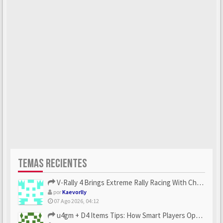
TEMAS RECIENTES
V-Rally 4 Brings Extreme Rally Racing With Challenging Track...
por
Kaevorlly
07 Ago 2026, 04:12
u4gm + D4 Items Tips: How Smart Players Optimize Gear, Build...