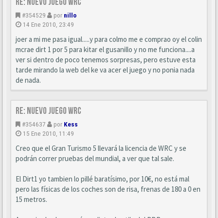
Re: Nuevo juego WRC
#354529
por
nillo
14 Ene 2010, 23:49
joer a mi me pasa igual.....y para colmo me e comprao oy el colin
mcrae dirt 1 por 5 para kitar el gusanillo y no me funciona....a
ver si dentro de poco tenemos sorpresas, pero estuve esta
tarde mirando la web del ke va acer el juego y no ponia nada
de nada.
Re: Nuevo juego WRC
#354637
por
Kess
15 Ene 2010, 11:49
Creo que el Gran Turismo 5 llevará la licencia de WRC y se
podrán correr pruebas del mundial, a ver que tal sale.
El Dirt1 yo tambien lo pillé baratísimo, por 10€, no está mal
pero las físicas de los coches son de risa, frenas de 180 a 0 en
15 metros.