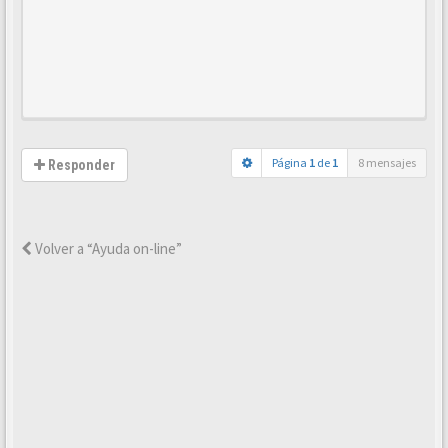
Página
1
de
1
8 mensajes
Responder
Volver a “Ayuda on-line”