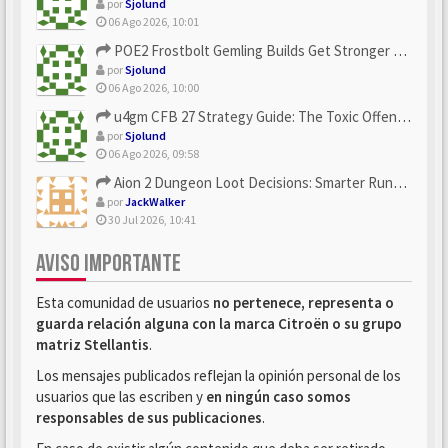
por
Sjolund
06 Ago 2026, 10:01
POE2 Frostbolt Gemling Builds Get Stronger With u4gm’s Ice C...
por
Sjolund
06 Ago 2026, 10:00
u4gm CFB 27 Strategy Guide: The Toxic Offensive Scheme Your ...
por
Sjolund
06 Ago 2026, 09:58
Aion 2 Dungeon Loot Decisions: Smarter Runs With U4N
por
JackWalker
30 Jul 2026, 10:41
AVISO IMPORTANTE
Esta comunidad de usuarios
no pertenece, representa o
guarda relación alguna con la marca Citroën o su grupo
matriz Stellantis
.
Los mensajes publicados reflejan la opinión personal de los
usuarios que las escriben y
en ningún caso somos
responsables de sus publicaciones
.