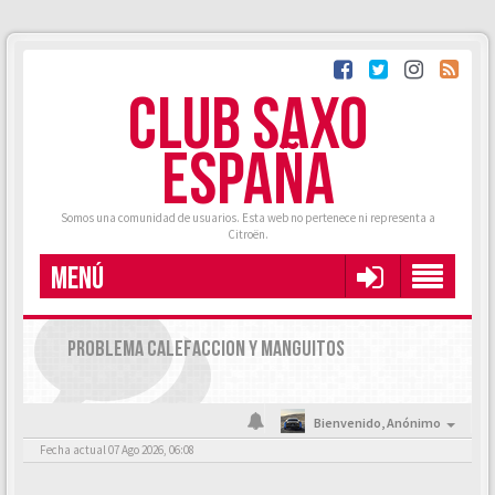
CLUB SAXO
ESPAÑA
Somos una comunidad de usuarios. Esta web no pertenece ni representa a
Citroën.
MENÚ
PROBLEMA CALEFACCION Y MANGUITOS
Bienvenido,
Anónimo
Fecha actual 07 Ago 2026, 06:08