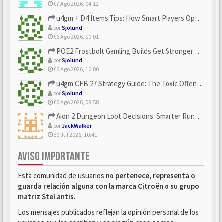
07 Ago 2026, 04:12
u4gm + D4 Items Tips: How Smart Players Optimize Gear, Build...
por
Sjolund
06 Ago 2026, 10:01
POE2 Frostbolt Gemling Builds Get Stronger With u4gm’s Ice C...
por
Sjolund
06 Ago 2026, 10:00
u4gm CFB 27 Strategy Guide: The Toxic Offensive Scheme Your ...
por
Sjolund
06 Ago 2026, 09:58
Aion 2 Dungeon Loot Decisions: Smarter Runs With U4N
por
JackWalker
30 Jul 2026, 10:41
AVISO IMPORTANTE
Esta comunidad de usuarios
no pertenece, representa o
guarda relación alguna con la marca Citroën o su grupo
matriz Stellantis
.
Los mensajes publicados reflejan la opinión personal de los