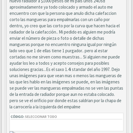
nuevo radiador a $1000 pesos de mi país unos 24Usd
aproximadamente ya todo colocado y armado el auto me
encuentro con que la persona que anulo dicha calefaccion
corto las mangueras para empalmarlas con un caño por
dentro, yo creo que las corto por la curva que hacen hacia el
radiador de la calefacción.. Mi pedido es alguien me podría
enviar el número de pieza o foto o detalle de dichas
mangueras porque no encuentro ninguna igual por ningún
lado veo que 1 de ellas tiene 1 purgador.. pero al estar
cortadas no me sirven como muestras... Si alguien me puede
ayudar los leo a todos y acepto consejos para posibles
soluciones gracias...Es el saxo 1.4i standar del año 1997. Dejo
unas imágenes para que vean mas o menos las mangueras de
las que les hablo en las imágenes se puede, en las imágenes
se puede ver las mangueras empalmadas no se ven las puntas
de la entrada de radiador porque aun no estaba colocado.
pero se ve el orificio por donde estas saldrian por la chapa de
la carrocería a la izquierda del empalme
CÓDIGO:
SELECCIONAR TODO