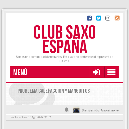
CLUB SAXO
ESPAÑA
Somos una comunidad de usuarios. Esta web no pertenece ni representa a
Citroën.
MENÚ
PROBLEMA CALEFACCION Y MANGUITOS
Bienvenido,
Anónimo
Fecha actual 10 Ago 2026, 20:52