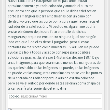
nuevo radiador a $1000 pesos de mi país unos 24Usd
aproximadamente ya todo colocado y armado el auto me
encuentro con que la persona que anulo dicha calefaccion
corto las mangueras para empalmarlas con un caño por
dentro, yo creo que las corto por la curva que hacen hacia el
radiador de la calefacción.. Mi pedido es alguien me podría
enviar el número de pieza o foto o detalle de dichas
mangueras porque no encuentro ninguna igual por ningún
lado veo que 1 de ellas tiene 1 purgador.. pero al estar
cortadas no me sirven como muestras... Si alguien me puede
ayudar los leo a todos y acepto consejos para posibles
soluciones gracias...Es el saxo 1.4i standar del año 1997. Dejo
unas imágenes para que vean mas o menos las mangueras de
las que les hablo en las imágenes se puede, en las imágenes
se puede ver las mangueras empalmadas no se ven las puntas
de la entrada de radiador porque aun no estaba colocado.
pero se ve el orificio por donde estas saldrian por la chapa de
la carrocería a la izquierda del empalme
CÓDIGO:
SELECCIONAR TODO