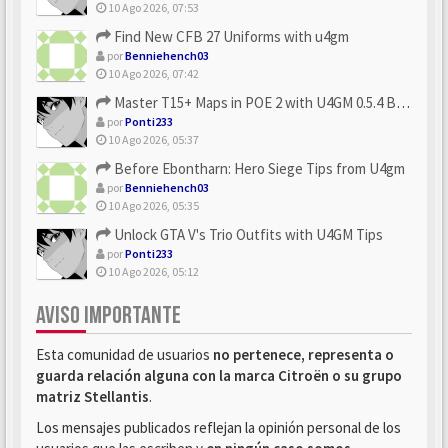
10 Ago 2026, 07:53
Find New CFB 27 Uniforms with u4gm
por
Benniehench03
10 Ago 2026, 07:42
Master T15+ Maps in POE 2 with U4GM 0.5.4 Builds
por
Ponti233
10 Ago 2026, 05:37
Before Ebontharn: Hero Siege Tips from U4gm
por
Benniehench03
10 Ago 2026, 05:35
Unlock GTA V's Trio Outfits with U4GM Tips
por
Ponti233
10 Ago 2026, 05:12
AVISO IMPORTANTE
Esta comunidad de usuarios
no pertenece, representa o
guarda relación alguna con la marca Citroën o su grupo
matriz Stellantis
.
Los mensajes publicados reflejan la opinión personal de los