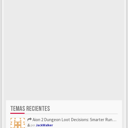
TEMAS RECIENTES
Aion 2 Dungeon Loot Decisions: Smarter Runs With U4N
por
JackWalker