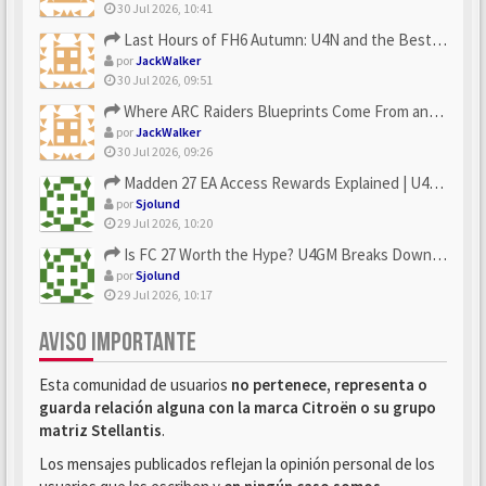
30 Jul 2026, 10:41
Last Hours of FH6 Autumn: U4N and the Best Rewards to Grab
por
JackWalker
30 Jul 2026, 09:51
Where ARC Raiders Blueprints Come From and How U4N Can Help
por
JackWalker
30 Jul 2026, 09:26
Madden 27 EA Access Rewards Explained | U4GM Early Game Surv...
por
Sjolund
29 Jul 2026, 10:20
Is FC 27 Worth the Hype? U4GM Breaks Down Every Major Reveal
por
Sjolund
29 Jul 2026, 10:17
AVISO IMPORTANTE
Esta comunidad de usuarios
no pertenece, representa o
guarda relación alguna con la marca Citroën o su grupo
matriz Stellantis
.
Los mensajes publicados reflejan la opinión personal de los