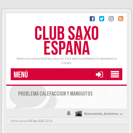
CLUB SAXO
ESPAÑA
Somos una comunidad de usuarios. Esta web no pertenece ni representa a
Citroën.
MENÚ
PROBLEMA CALEFACCION Y MANGUITOS
Bienvenido,
Anónimo
Fecha actual 06 Ago 2026, 03:14