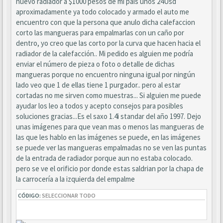
nuevo radiador a $1000 pesos de mi país unos 24Usd
aproximadamente ya todo colocado y armado el auto me
encuentro con que la persona que anulo dicha calefaccion
corto las mangueras para empalmarlas con un caño por
dentro, yo creo que las corto por la curva que hacen hacia el
radiador de la calefacción.. Mi pedido es alguien me podría
enviar el número de pieza o foto o detalle de dichas
mangueras porque no encuentro ninguna igual por ningún
lado veo que 1 de ellas tiene 1 purgador.. pero al estar
cortadas no me sirven como muestras... Si alguien me puede
ayudar los leo a todos y acepto consejos para posibles
soluciones gracias...Es el saxo 1.4i standar del año 1997. Dejo
unas imágenes para que vean mas o menos las mangueras de
las que les hablo en las imágenes se puede, en las imágenes
se puede ver las mangueras empalmadas no se ven las puntas
de la entrada de radiador porque aun no estaba colocado.
pero se ve el orificio por donde estas saldrian por la chapa de
la carrocería a la izquierda del empalme
CÓDIGO:
SELECCIONAR TODO