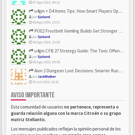
07 Ago 2026, 04:12
u4gm + D4 Items Tips: How Smart Players Optimize Gear, Build...
por
Sjolund
06 Ago 2026, 10:01
POE2 Frostbolt Gemling Builds Get Stronger With u4gm’s Ice C...
por
Sjolund
06 Ago 2026, 10:00
u4gm CFB 27 Strategy Guide: The Toxic Offensive Scheme Your ...
por
Sjolund
06 Ago 2026, 09:58
Aion 2 Dungeon Loot Decisions: Smarter Runs With U4N
por
JackWalker
30 Jul 2026, 10:41
AVISO IMPORTANTE
Esta comunidad de usuarios
no pertenece, representa o
guarda relación alguna con la marca Citroën o su grupo
matriz Stellantis
.
Los mensajes publicados reflejan la opinión personal de los