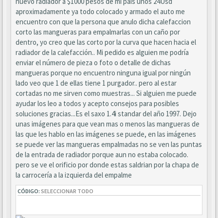
nuevo radiador a $1000 pesos de mi país unos 24Usd
aproximadamente ya todo colocado y armado el auto me
encuentro con que la persona que anulo dicha calefaccion
corto las mangueras para empalmarlas con un caño por
dentro, yo creo que las corto por la curva que hacen hacia el
radiador de la calefacción.. Mi pedido es alguien me podría
enviar el número de pieza o foto o detalle de dichas
mangueras porque no encuentro ninguna igual por ningún
lado veo que 1 de ellas tiene 1 purgador.. pero al estar
cortadas no me sirven como muestras... Si alguien me puede
ayudar los leo a todos y acepto consejos para posibles
soluciones gracias...Es el saxo 1.4i standar del año 1997. Dejo
unas imágenes para que vean mas o menos las mangueras de
las que les hablo en las imágenes se puede, en las imágenes
se puede ver las mangueras empalmadas no se ven las puntas
de la entrada de radiador porque aun no estaba colocado.
pero se ve el orificio por donde estas saldrian por la chapa de
la carrocería a la izquierda del empalme
CÓDIGO:
SELECCIONAR TODO