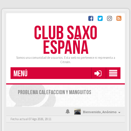
CLUB SAXO
ESPAÑA
Somos una comunidad de usuarios. Esta web no pertenece ni representa a
Citroën.
MENÚ
PROBLEMA CALEFACCION Y MANGUITOS
Bienvenido,
Anónimo
Fecha actual 07 Ago 2026, 20:11