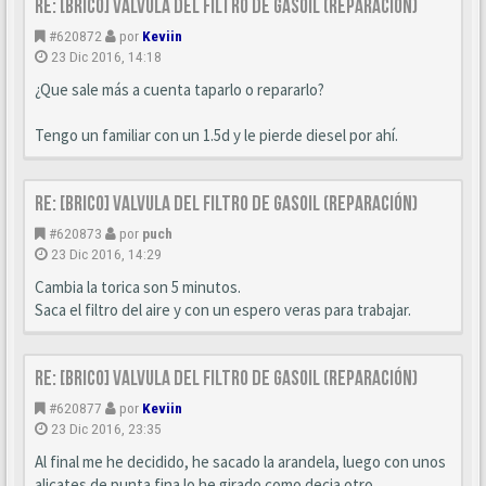
Re: [BRICO] Valvula del filtro de gasoil (reparación)
#620872
por
Keviin
23 Dic 2016, 14:18
¿Que sale más a cuenta taparlo o repararlo?
Tengo un familiar con un 1.5d y le pierde diesel por ahí.
Re: [BRICO] Valvula del filtro de gasoil (reparación)
#620873
por
puch
23 Dic 2016, 14:29
Cambia la torica son 5 minutos.
Saca el filtro del aire y con un espero veras para trabajar.
Re: [BRICO] Valvula del filtro de gasoil (reparación)
#620877
por
Keviin
23 Dic 2016, 23:35
Al final me he decidido, he sacado la arandela, luego con unos
alicates de punta fina lo he girado como decia otro