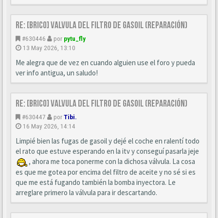
Re: [BRICO] Valvula del filtro de gasoil (reparación)
#630446
por
pytu_fly
13 May 2026, 13:10
Me alegra que de vez en cuando alguien use el foro y pueda
ver info antigua, un saludo!
Re: [BRICO] Valvula del filtro de gasoil (reparación)
#630447
por
Tibi.
16 May 2026, 14:14
Limpié bien las fugas de gasoil y dejé el coche en ralentí todo
el rato que estuve esperando en la itv y conseguí pasarla jeje
, ahora me toca ponerme con la dichosa válvula. La cosa
es que me gotea por encima del filtro de aceite y no sé si es
que me está fugando también la bomba inyectora. Le
arreglare primero la válvula para ir descartando.