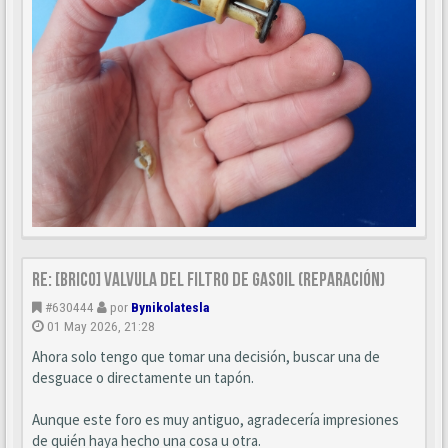
Re: [BRICO] Valvula del filtro de gasoil (reparación)
#630444
por
Bynikolatesla
01 May 2026, 21:28
Ahora solo tengo que tomar una decisión, buscar una de
desguace o directamente un tapón.
Aunque este foro es muy antiguo, agradecería impresiones
de quién haya hecho una cosa u otra.