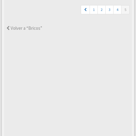
1
2
3
4
5
Volver a “Bricos”