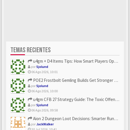
TEMAS RECIENTES
u4gm + D4 Items Tips: How Smart Players Optimize Gear, Build...
por
Sjolund
06 Ago 2026, 10:01
POE2 Frostbolt Gemling Builds Get Stronger With u4gm’s Ice C...
por
Sjolund
06 Ago 2026, 10:00
u4gm CFB 27 Strategy Guide: The Toxic Offensive Scheme Your ...
por
Sjolund
06 Ago 2026, 09:58
Aion 2 Dungeon Loot Decisions: Smarter Runs With U4N
por
JackWalker
30 Jul 2026, 10:41