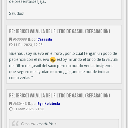
de presentarse! jaja..
Saludos!
Re: [BRICO] Valvula del filtro de gasoil (reparación)
#630088
por
Cascuda
11 Dic 2023, 12:25
Buenas , soy nuevo en el foro , por lo cual tengan un poco de
paciencia con el nuevo
estoy mirando el brico de la válvula
del filtro de gasoil del saxo pero no puedo ver las imágenes
que seguro me ayudan mucho , ¿alguno me puede indicar
cómo verlas ?
Re: [BRICO] Valvula del filtro de gasoil (reparación)
#630443
por
Bynikolatesla
01 May 2026, 21:26
Cascuda
escribió:
↑