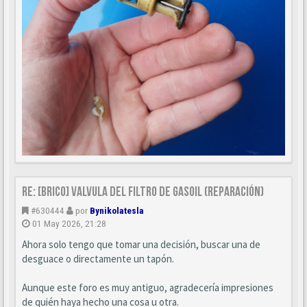
Re: [BRICO] Valvula del filtro de gasoil (reparación)
#630444
por
Bynikolatesla
01 May 2026, 21:28
Ahora solo tengo que tomar una decisión, buscar una de
desguace o directamente un tapón.
Aunque este foro es muy antiguo, agradecería impresiones
de quién haya hecho una cosa u otra.