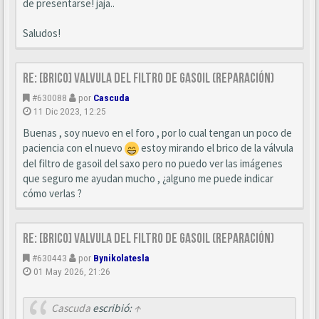
de presentarse! jaja..
Saludos!
Re: [BRICO] Valvula del filtro de gasoil (reparación)
#630088
por
Cascuda
11 Dic 2023, 12:25
Buenas , soy nuevo en el foro , por lo cual tengan un poco de
paciencia con el nuevo
estoy mirando el brico de la válvula
del filtro de gasoil del saxo pero no puedo ver las imágenes
que seguro me ayudan mucho , ¿alguno me puede indicar
cómo verlas ?
Re: [BRICO] Valvula del filtro de gasoil (reparación)
#630443
por
Bynikolatesla
01 May 2026, 21:26
Cascuda
escribió:
↑