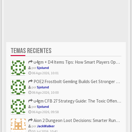
TEMAS RECIENTES
u4gm + D4 Items Tips: How Smart Players Optimize Gear, Build...
por
Sjolund
06 Ago 2026, 10:01
POE2 Frostbolt Gemling Builds Get Stronger With u4gm’s Ice C...
por
Sjolund
06 Ago 2026, 10:00
u4gm CFB 27 Strategy Guide: The Toxic Offensive Scheme Your ...
por
Sjolund
06 Ago 2026, 09:58
Aion 2 Dungeon Loot Decisions: Smarter Runs With U4N
por
JackWalker
30 Jul 2026, 10:41