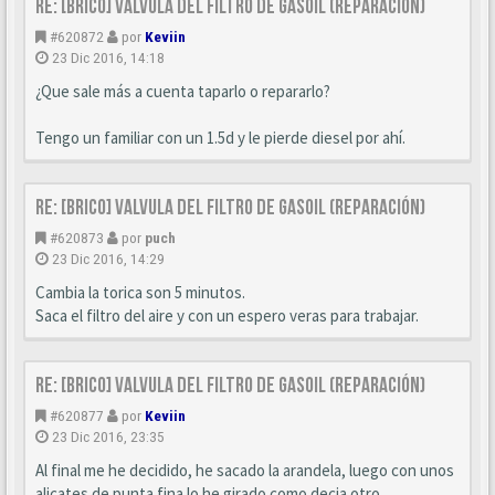
Re: [BRICO] Valvula del filtro de gasoil (reparación)
#620872
por
Keviin
23 Dic 2016, 14:18
¿Que sale más a cuenta taparlo o repararlo?
Tengo un familiar con un 1.5d y le pierde diesel por ahí.
Re: [BRICO] Valvula del filtro de gasoil (reparación)
#620873
por
puch
23 Dic 2016, 14:29
Cambia la torica son 5 minutos.
Saca el filtro del aire y con un espero veras para trabajar.
Re: [BRICO] Valvula del filtro de gasoil (reparación)
#620877
por
Keviin
23 Dic 2016, 23:35
Al final me he decidido, he sacado la arandela, luego con unos
alicates de punta fina lo he girado como decia otro