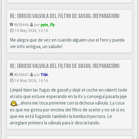
Re: [BRICO] Valvula del filtro de gasoil (reparación)
#630446
por
pytu_fly
13 May 2026, 13:10
Me alegra que de vez en cuando alguien use el foro y pueda
ver info antigua, un saludo!
Re: [BRICO] Valvula del filtro de gasoil (reparación)
#630447
por
Tibi.
16 May 2026, 14:14
Limpié bien las fugas de gasoil y dejé el coche en ralentí todo
el rato que estuve esperando en la itv y conseguí pasarla jeje
, ahora me toca ponerme con la dichosa válvula. La cosa
es que me gotea por encima del filtro de aceite y no sé si es
que me está fugando también la bomba inyectora. Le
arreglare primero la válvula para ir descartando.