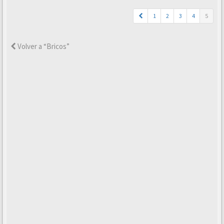
1
2
3
4
5
Volver a “Bricos”