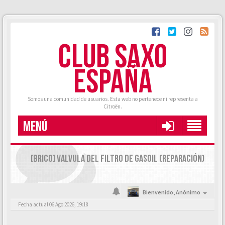
CLUB SAXO
ESPAÑA
Somos una comunidad de usuarios. Esta web no pertenece ni representa a
Citroën.
MENÚ
[BRICO] VALVULA DEL FILTRO DE GASOIL (REPARACIÓN)
Bienvenido,
Anónimo
Fecha actual 06 Ago 2026, 19:18