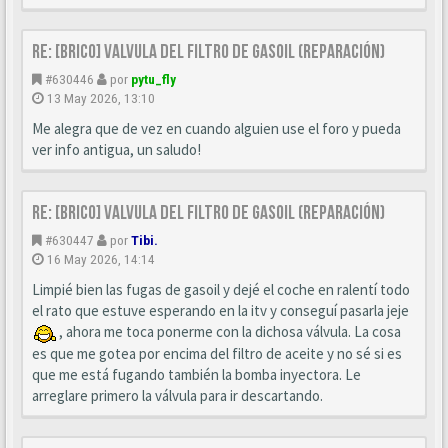
Re: [BRICO] Valvula del filtro de gasoil (reparación)
#630446
por
pytu_fly
13 May 2026, 13:10
Me alegra que de vez en cuando alguien use el foro y pueda
ver info antigua, un saludo!
Re: [BRICO] Valvula del filtro de gasoil (reparación)
#630447
por
Tibi.
16 May 2026, 14:14
Limpié bien las fugas de gasoil y dejé el coche en ralentí todo
el rato que estuve esperando en la itv y conseguí pasarla jeje
, ahora me toca ponerme con la dichosa válvula. La cosa
es que me gotea por encima del filtro de aceite y no sé si es
que me está fugando también la bomba inyectora. Le
arreglare primero la válvula para ir descartando.