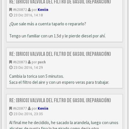
Re: [BRICO] Valvula del filtro de gasoil (reparación)
#620872
por
Keviin
23 Dic 2016, 14:18
¿Que sale más a cuenta taparlo o repararlo?
Tengo un familiar con un 1.5d y le pierde diesel por ahí.
Re: [BRICO] Valvula del filtro de gasoil (reparación)
#620873
por
puch
23 Dic 2016, 14:29
Cambia la torica son 5 minutos.
Saca el filtro del aire y con un espero veras para trabajar.
Re: [BRICO] Valvula del filtro de gasoil (reparación)
#620877
por
Keviin
23 Dic 2016, 23:35
Al final me he decidido, he sacado la arandela, luego con unos
alicates de punta fina lo he girado como decia otro