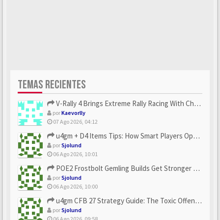
TEMAS RECIENTES
V-Rally 4 Brings Extreme Rally Racing With Challenging Track...
por
Kaevorlly
07 Ago 2026, 04:12
u4gm + D4 Items Tips: How Smart Players Optimize Gear, Build...
por
Sjolund
06 Ago 2026, 10:01
POE2 Frostbolt Gemling Builds Get Stronger With u4gm’s Ice C...
por
Sjolund
06 Ago 2026, 10:00
u4gm CFB 27 Strategy Guide: The Toxic Offensive Scheme Your ...
por
Sjolund
06 Ago 2026, 09:58