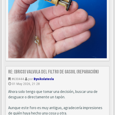
Re: [BRICO] Valvula del filtro de gasoil (reparación)
#630444
por
Bynikolatesla
01 May 2026, 21:28
Ahora solo tengo que tomar una decisión, buscar una de
desguace o directamente un tapón.
Aunque este foro es muy antiguo, agradecería impresiones
de quién haya hecho una cosa u otra.