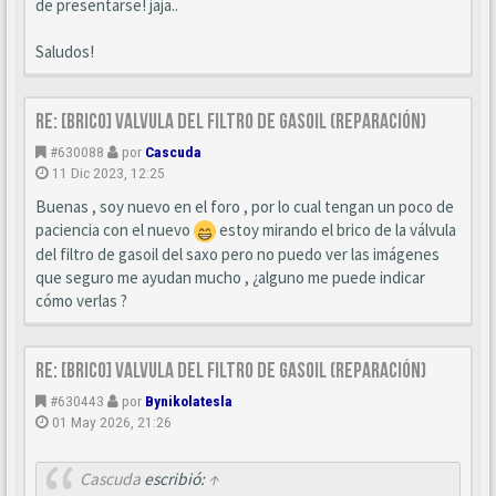
de presentarse! jaja..
Saludos!
Re: [BRICO] Valvula del filtro de gasoil (reparación)
#630088
por
Cascuda
11 Dic 2023, 12:25
Buenas , soy nuevo en el foro , por lo cual tengan un poco de
paciencia con el nuevo
estoy mirando el brico de la válvula
del filtro de gasoil del saxo pero no puedo ver las imágenes
que seguro me ayudan mucho , ¿alguno me puede indicar
cómo verlas ?
Re: [BRICO] Valvula del filtro de gasoil (reparación)
#630443
por
Bynikolatesla
01 May 2026, 21:26
Cascuda
escribió:
↑