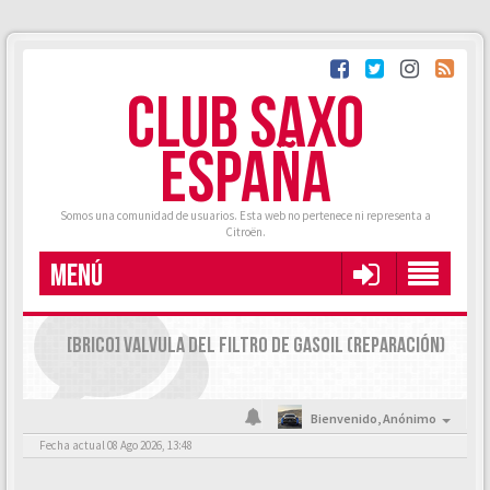
CLUB SAXO
ESPAÑA
Somos una comunidad de usuarios. Esta web no pertenece ni representa a
Citroën.
MENÚ
[BRICO] VALVULA DEL FILTRO DE GASOIL (REPARACIÓN)
Bienvenido,
Anónimo
Fecha actual 08 Ago 2026, 13:48