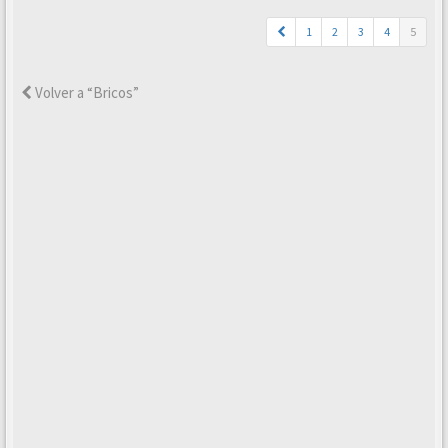
1
2
3
4
5
Volver a “Bricos”