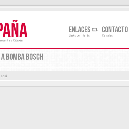
PAÑA
ENLACES
CONTACTO
Links de interés
Canales
resenta a Citroën.
L A BOMBA BOSCH
a aquí