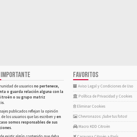
 IMPORTANTE
FAVORITOS
munidad de usuarios
no pertenece,
Aviso Legal y Condiciones de Uso
nta o guarda relación alguna con la
Política de Privacidad y Cookies
itroën o su grupo matriz
tis
.
Eliminar Cookies
ajes publicados reflejan la opinión
Chevronazos: ¡Sube tus fotos!
 de los usuarios que las escriben y
en
caso somos responsables de sus
Macro KDD Citroën
ciones
.
de existir algún contenido que deba
Caravana Citroën a París