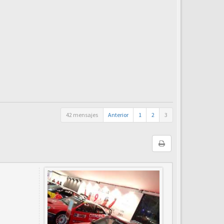
42 mensajes
Anterior
1
2
3