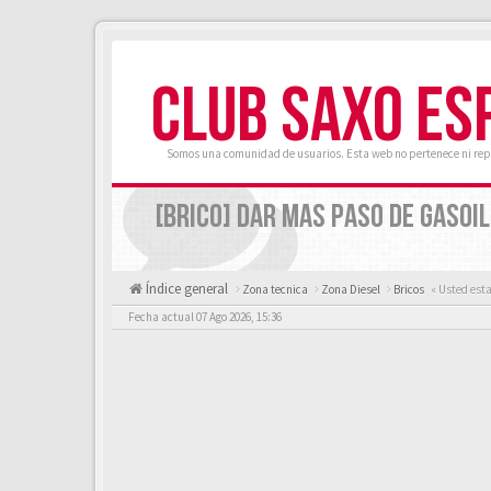
CLUB SAXO ES
Somos una comunidad de usuarios. Esta web no pertenece ni rep
[BRICO] DAR MAS PASO DE GASOI
Índice general
Zona tecnica
Zona Diesel
Bricos
« Usted est
Fecha actual 07 Ago 2026, 15:36