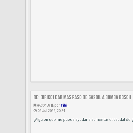
Re: [BRICO] Dar mas paso de gasoil a bomba BOSCH
#630458
por
Tibi.
05 Jul 2026, 20:24
¿Alguien que me pueda ayudar a aumentar el caudal de ga