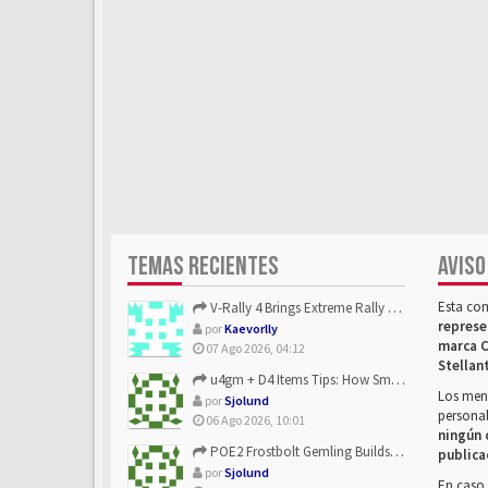
TEMAS RECIENTES
AVISO
Esta co
V-Rally 4 Brings Extreme Rally Racing With Challenging Track...
represe
por
Kaevorlly
marca C
07 Ago 2026, 04:12
Stellan
u4gm + D4 Items Tips: How Smart Players Optimize Gear, Build...
Los mens
por
Sjolund
personal
06 Ago 2026, 10:01
ningún 
POE2 Frostbolt Gemling Builds Get Stronger With u4gm’s Ice C...
publica
por
Sjolund
En caso 