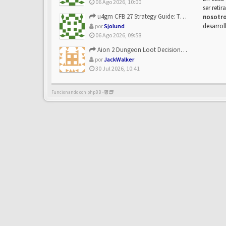
06 Ago 2026, 10:00
ser reti
u4gm CFB 27 Strategy Guide: The Toxic Offensive Scheme Your ...
nosotr
desarrol
por
Sjolund
06 Ago 2026, 09:58
Aion 2 Dungeon Loot Decisions: Smarter Runs With U4N
por
JackWalker
30 Jul 2026, 10:41
Funcionando con phpBB -