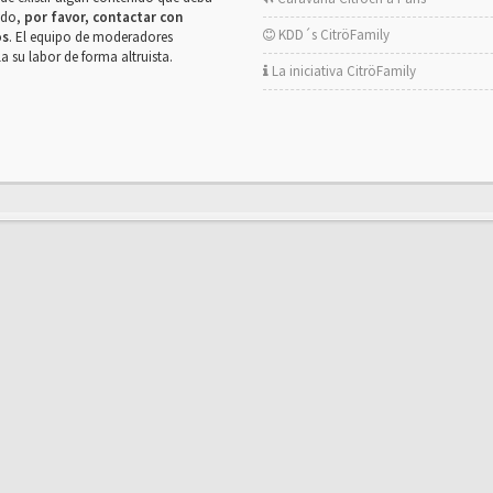
rado,
por favor, contactar con
KDD´s CitröFamily
os
. El equipo de moderadores
la su labor de forma altruista.
La iniciativa CitröFamily