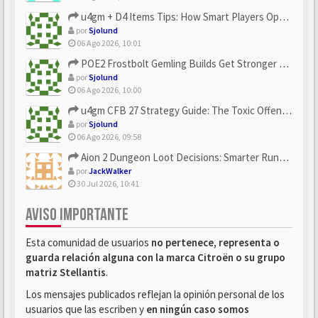
u4gm + D4 Items Tips: How Smart Players Optimize Gear, Build...
por
Sjolund
06 Ago 2026, 10:01
POE2 Frostbolt Gemling Builds Get Stronger With u4gm’s Ice C...
por
Sjolund
06 Ago 2026, 10:00
u4gm CFB 27 Strategy Guide: The Toxic Offensive Scheme Your ...
por
Sjolund
06 Ago 2026, 09:58
Aion 2 Dungeon Loot Decisions: Smarter Runs With U4N
por
JackWalker
30 Jul 2026, 10:41
AVISO IMPORTANTE
Esta comunidad de usuarios
no pertenece, representa o
guarda relación alguna con la marca Citroën o su grupo
matriz Stellantis
.
Los mensajes publicados reflejan la opinión personal de los
usuarios que las escriben y
en ningún caso somos