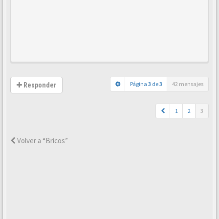
Página
3
de
3
42 mensajes
Responder
1
2
3
Volver a “Bricos”