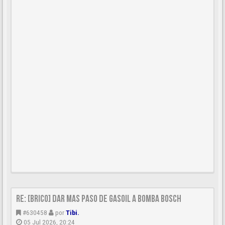
Re: [BRICO] Dar mas paso de gasoil a bomba BOSCH
#630458
por
Tibi.
05 Jul 2026, 20:24