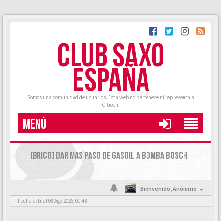
CLUB SAXO
ESPAÑA
Somos una comunidad de usuarios. Esta web no pertenece ni representa a
Citroën.
MENÚ
[BRICO] DAR MAS PASO DE GASOIL A BOMBA BOSCH
Bienvenido,
Anónimo
Fecha actual 08 Ago 2026, 01:43