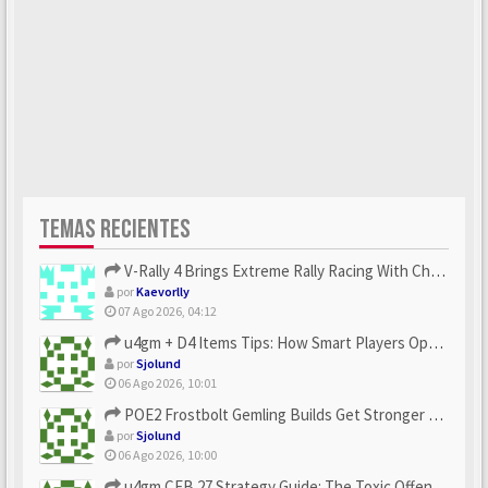
TEMAS RECIENTES
V-Rally 4 Brings Extreme Rally Racing With Challenging Track...
por
Kaevorlly
07 Ago 2026, 04:12
u4gm + D4 Items Tips: How Smart Players Optimize Gear, Build...
por
Sjolund
06 Ago 2026, 10:01
POE2 Frostbolt Gemling Builds Get Stronger With u4gm’s Ice C...
por
Sjolund
06 Ago 2026, 10:00
u4gm CFB 27 Strategy Guide: The Toxic Offensive Scheme Your ...