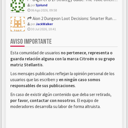
por
Sjolund
06 Ago 2026, 09:58
Aion 2 Dungeon Loot Decisions: Smarter Runs With U4N
por
JackWalker
30 Jul 2026, 10:41
AVISO IMPORTANTE
Esta comunidad de usuarios
no pertenece, representa o
guarda relación alguna con la marca Citroën o su grupo
matriz Stellantis
.
Los mensajes publicados reflejan la opinión personal de los
usuarios que las escriben y
en ningún caso somos
responsables de sus publicaciones
.
En caso de existir algún contenido que deba ser retirado,
por favor, contactar con nosotros
. El equipo de
moderadores desarrolla su labor de forma altruista.