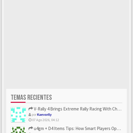
TEMAS RECIENTES
V-Rally 4 Brings Extreme Rally Racing With Challenging Track...
por
Kaevorlly
07 Ago 2026, 04:12
u4gm + D4 Items Tips: How Smart Players Optimize Gear, Build...