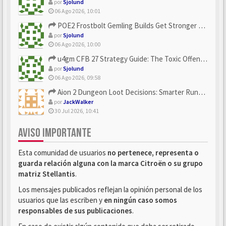
por
Sjolund
06 Ago 2026, 10:01
POE2 Frostbolt Gemling Builds Get Stronger With u4gm’s Ice C...
por
Sjolund
06 Ago 2026, 10:00
u4gm CFB 27 Strategy Guide: The Toxic Offensive Scheme Your ...
por
Sjolund
06 Ago 2026, 09:58
Aion 2 Dungeon Loot Decisions: Smarter Runs With U4N
por
JackWalker
30 Jul 2026, 10:41
AVISO IMPORTANTE
Esta comunidad de usuarios
no pertenece, representa o
guarda relación alguna con la marca Citroën o su grupo
matriz Stellantis
.
Los mensajes publicados reflejan la opinión personal de los
usuarios que las escriben y
en ningún caso somos
responsables de sus publicaciones
.