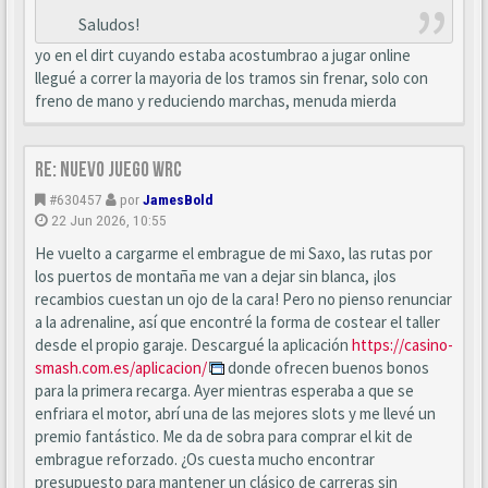
Saludos!
yo en el dirt cuyando estaba acostumbrao a jugar online
llegué a correr la mayoria de los tramos sin frenar, solo con
freno de mano y reduciendo marchas, menuda mierda
Re: Nuevo juego WRC
#630457
por
JamesBold
22 Jun 2026, 10:55
He vuelto a cargarme el embrague de mi Saxo, las rutas por
los puertos de montaña me van a dejar sin blanca, ¡los
recambios cuestan un ojo de la cara! Pero no pienso renunciar
a la adrenaline, así que encontré la forma de costear el taller
desde el propio garaje. Descargué la aplicación
https://casino-
smash.com.es/aplicacion/
donde ofrecen buenos bonos
para la primera recarga. Ayer mientras esperaba a que se
enfriara el motor, abrí una de las mejores slots y me llevé un
premio fantástico. Me da de sobra para comprar el kit de
embrague reforzado. ¿Os cuesta mucho encontrar
presupuesto para mantener un clásico de carreras sin