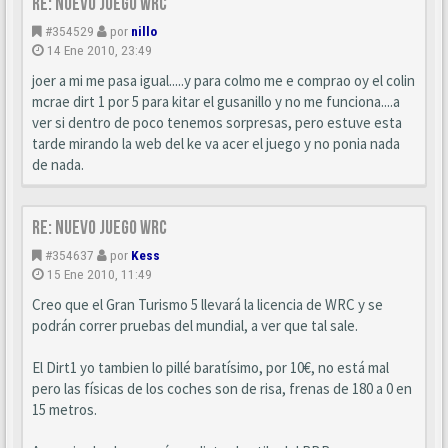
Re: Nuevo juego WRC
#354529
por
nillo
14 Ene 2010, 23:49
joer a mi me pasa igual.....y para colmo me e comprao oy el colin
mcrae dirt 1 por 5 para kitar el gusanillo y no me funciona....a
ver si dentro de poco tenemos sorpresas, pero estuve esta
tarde mirando la web del ke va acer el juego y no ponia nada
de nada.
Re: Nuevo juego WRC
#354637
por
Kess
15 Ene 2010, 11:49
Creo que el Gran Turismo 5 llevará la licencia de WRC y se
podrán correr pruebas del mundial, a ver que tal sale.
El Dirt1 yo tambien lo pillé baratísimo, por 10€, no está mal
pero las físicas de los coches son de risa, frenas de 180 a 0 en
15 metros.