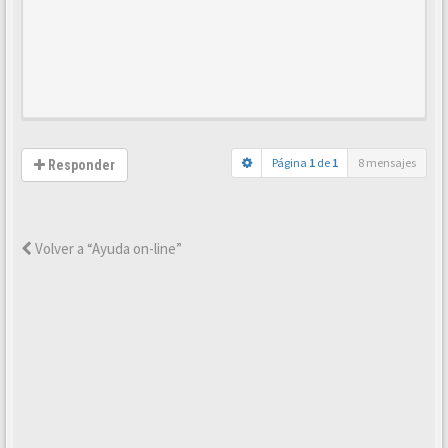
Página
1
de
1
8 mensajes
Responder
Volver a “Ayuda on-line”