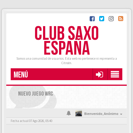
CLUB SAXO
ESPAÑA
Somos una comunidad de usuarios. Esta web no pertenece ni representa a
Citroën.
MENÚ
NUEVO JUEGO WRC
Bienvenido,
Anónimo
Fecha actual 07 Ago 2026, 05:40