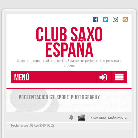
CLUB SAXO
ESPAÑA
Somos una comunidad de usuarios. Esta web no pertenece ni representa a
Citroën.
MENÚ
PRESENTACION GT-SPORT-PHOTOGRAPHY
Bienvenido,
Anónimo
Fecha actual 07 Ago 2026, 06:29