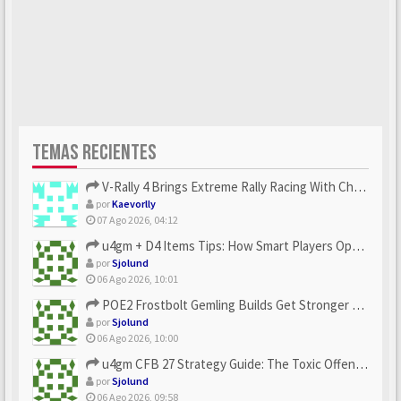
TEMAS RECIENTES
V-Rally 4 Brings Extreme Rally Racing With Challenging Track...
por
Kaevorlly
07 Ago 2026, 04:12
u4gm + D4 Items Tips: How Smart Players Optimize Gear, Build...
por
Sjolund
06 Ago 2026, 10:01
POE2 Frostbolt Gemling Builds Get Stronger With u4gm’s Ice C...
por
Sjolund
06 Ago 2026, 10:00
u4gm CFB 27 Strategy Guide: The Toxic Offensive Scheme Your ...
por
Sjolund
06 Ago 2026, 09:58