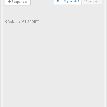
Página
1
de
1
10 mensajes
Responder
Volver a “GT-SPORT”