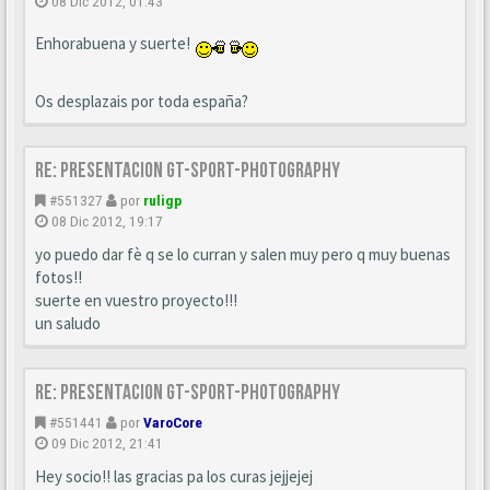
08 Dic 2012, 01:43
Enhorabuena y suerte!
Os desplazais por toda españa?
Re: Presentacion GT-SPORT-PHOTOGRAPHY
#551327
por
ruligp
08 Dic 2012, 19:17
yo puedo dar fè q se lo curran y salen muy pero q muy buenas
fotos!!
suerte en vuestro proyecto!!!
un saludo
Re: Presentacion GT-SPORT-PHOTOGRAPHY
#551441
por
VaroCore
09 Dic 2012, 21:41
Hey socio!! las gracias pa los curas jejjejej