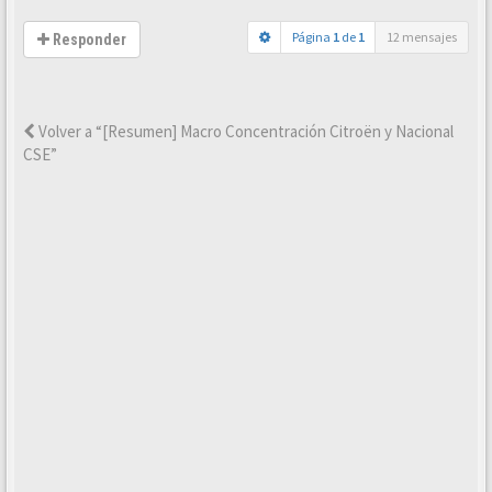
Página
1
de
1
12 mensajes
Responder
Volver a “[Resumen] Macro Concentración Citroën y Nacional
CSE”