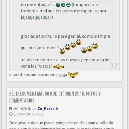
no me enfadaré ...
(tampoco me
tomaré a mal que los pelos me tapen la cara
jajajajajjajajajaj )
gracias a tod@s, lo pasé genial, como siempre
que nos juntamos!!!
un placer conocer a los nuevos y encantada de
ver a los "viejos"
el viento es mu traicionero jajajja
Re: [Resumen] Macro KDD Citroën 2015: Fotos y
comentarios.
#611626
por
Ze_Pekeni0
25 May 2015, 12:25
De nuevo a sido un placer compartir un día como el sábado
con la gente de siempre y los nuevos, que por cierto gente