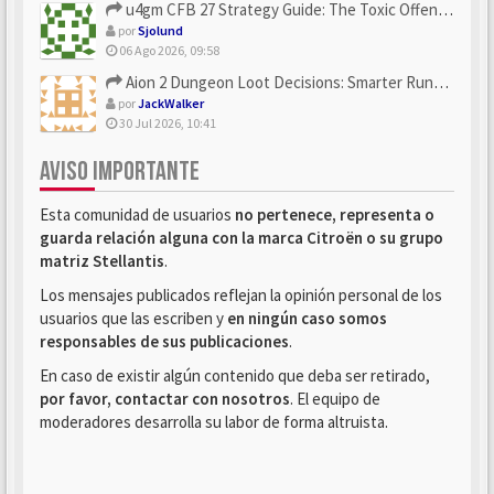
u4gm CFB 27 Strategy Guide: The Toxic Offensive Scheme Your ...
por
Sjolund
06 Ago 2026, 09:58
Aion 2 Dungeon Loot Decisions: Smarter Runs With U4N
por
JackWalker
30 Jul 2026, 10:41
AVISO IMPORTANTE
Esta comunidad de usuarios
no pertenece, representa o
guarda relación alguna con la marca Citroën o su grupo
matriz Stellantis
.
Los mensajes publicados reflejan la opinión personal de los
usuarios que las escriben y
en ningún caso somos
responsables de sus publicaciones
.
En caso de existir algún contenido que deba ser retirado,
por favor, contactar con nosotros
. El equipo de
moderadores desarrolla su labor de forma altruista.