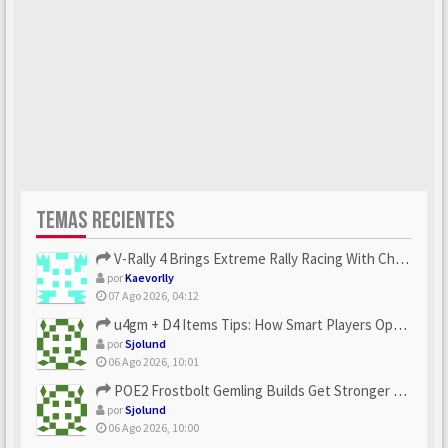
TEMAS RECIENTES
V-Rally 4 Brings Extreme Rally Racing With Challenging Track...
por
Kaevorlly
07 Ago 2026, 04:12
u4gm + D4 Items Tips: How Smart Players Optimize Gear, Build...
por
Sjolund
06 Ago 2026, 10:01
POE2 Frostbolt Gemling Builds Get Stronger With u4gm’s Ice C...
por
Sjolund
06 Ago 2026, 10:00