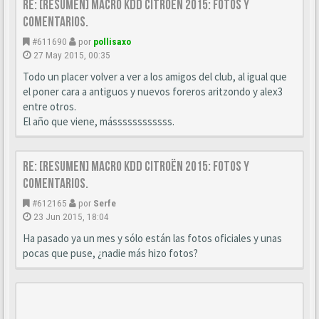
Re: [Resumen] Macro KDD Citroën 2015: Fotos y
comentarios.
#611690
por
pollisaxo
27 May 2015, 00:35
Todo un placer volver a ver a los amigos del club, al igual que
el poner cara a antiguos y nuevos foreros aritzondo y alex3
entre otros.
El año que viene, mássssssssssss.
Re: [Resumen] Macro KDD Citroën 2015: Fotos y
comentarios.
#612165
por
Serfe
23 Jun 2015, 18:04
Ha pasado ya un mes y sólo están las fotos oficiales y unas
pocas que puse, ¿nadie más hizo fotos?