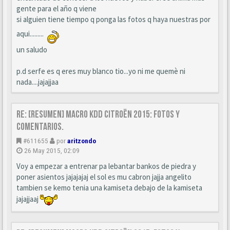
gente para el año q viene
si alguien tiene tiempo q ponga las fotos q haya nuestras por
aqui.........
un saludo
p.d serfe es q eres muy blanco tio...yo ni me quemè ni
nada....jajajjaa
Re: [Resumen] Macro KDD Citroën 2015: Fotos y
comentarios.
#611655
por
aritzondo
26 May 2015, 02:09
Voy a empezar a entrenar pa lebantar bankos de piedra y
poner asientos jajajajaj el sol es mu cabron jajja angelito
tambien se kemo tenia una kamiseta debajo de la kamiseta
jajajjaaj