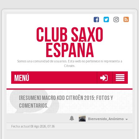
CLUB SAXO
ESPAÑA
Somos una comunidad de usuarios. Esta web no pertenece ni representa a
Citroën.
MENÚ
[RESUMEN] MACRO KDD CITROËN 2015: FOTOS Y
COMENTARIOS.
Bienvenido,
Anónimo
Fecha actual 08 Ago 2026, 07:36