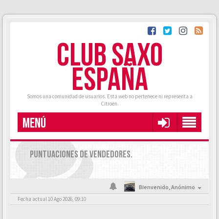
CLUB SAXO
ESPAÑA
Somos una comunidad de usuarios. Esta web no pertenece ni representa a
Citroën.
MENÚ
PUNTUACIONES DE VENDEDORES.
Bienvenido,
Anónimo
Fecha actual 10 Ago 2026, 09:10