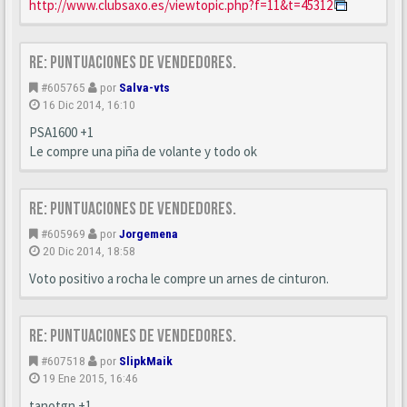
http://www.clubsaxo.es/viewtopic.php?f=11&t=45312
Re: Puntuaciones de vendedores.
#605765
por
Salva-vts
16 Dic 2014, 16:10
PSA1600 +1
Le compre una piña de volante y todo ok
Re: Puntuaciones de vendedores.
#605969
por
Jorgemena
20 Dic 2014, 18:58
Voto positivo a rocha le compre un arnes de cinturon.
Re: Puntuaciones de vendedores.
#607518
por
SlipkMaik
19 Ene 2015, 16:46
tanotgn +1