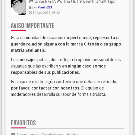
Unlock GTA V's Trio Outfits with U4GM Tips
por
Ponti233
10 Ago 2026, 05:12
AVISO IMPORTANTE
Esta comunidad de usuarios
no pertenece, representa o
guarda relación alguna con la marca Citroën o su grupo
matriz Stellantis
.
Los mensajes publicados reflejan la opinión personal de los
usuarios que las escriben y
en ningún caso somos
responsables de sus publicaciones
.
En caso de existir algún contenido que deba ser retirado,
por favor, contactar con nosotros
. El equipo de
moderadores desarrolla su labor de forma altruista.
FAVORITOS
Aviso Legal y Condiciones de Uso