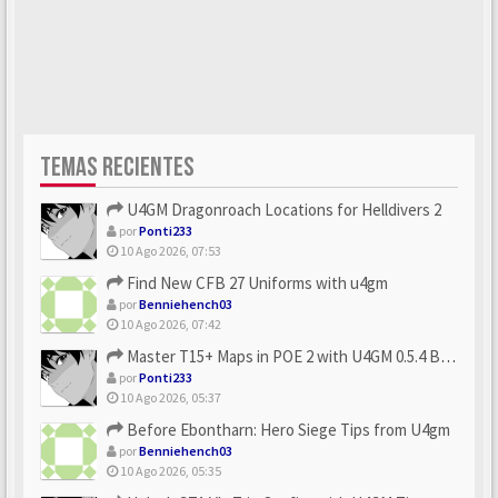
TEMAS RECIENTES
U4GM Dragonroach Locations for Helldivers 2
por
Ponti233
10 Ago 2026, 07:53
Find New CFB 27 Uniforms with u4gm
por
Benniehench03
10 Ago 2026, 07:42
Master T15+ Maps in POE 2 with U4GM 0.5.4 Builds
por
Ponti233
10 Ago 2026, 05:37
Before Ebontharn: Hero Siege Tips from U4gm
por
Benniehench03
10 Ago 2026, 05:35