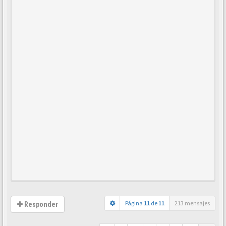
Página
11
de
11
213 mensajes
Responder