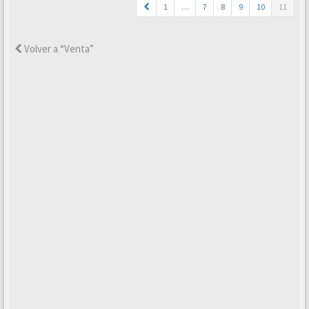
1
…
7
8
9
10
11
Volver a “Venta”