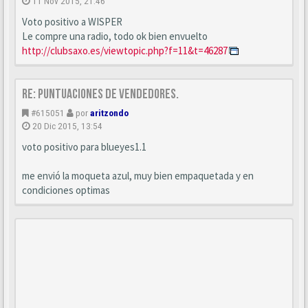
11 Nov 2015, 21:46
Voto positivo a WISPER
Le compre una radio, todo ok bien envuelto
http://clubsaxo.es/viewtopic.php?f=11&t=46287
Re: Puntuaciones de vendedores.
#615051
por
aritzondo
20 Dic 2015, 13:54
voto positivo para blueyes1.1
me envió la moqueta azul, muy bien empaquetada y en
condiciones optimas