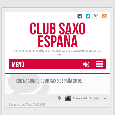
CLUB SAXO
ESPAÑA
Somos una comunidad de usuarios. Esta web no pertenece ni representa a
Citroën.
MENÚ
KDD NACIONAL CLUB SAXO ESPAÑA 2016.
Bienvenido,
Anónimo
Fecha actual 07 Ago 2026, 23:37