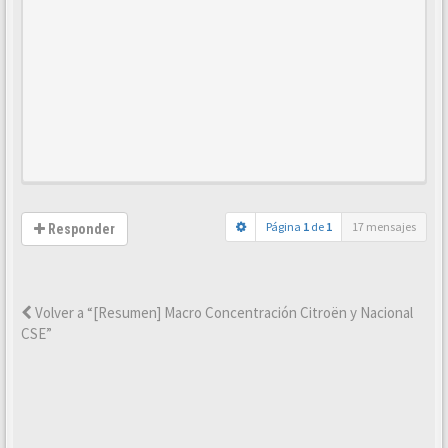
Página
1
de
1
17 mensajes
Responder
Volver a “[Resumen] Macro Concentración Citroën y Nacional
CSE”