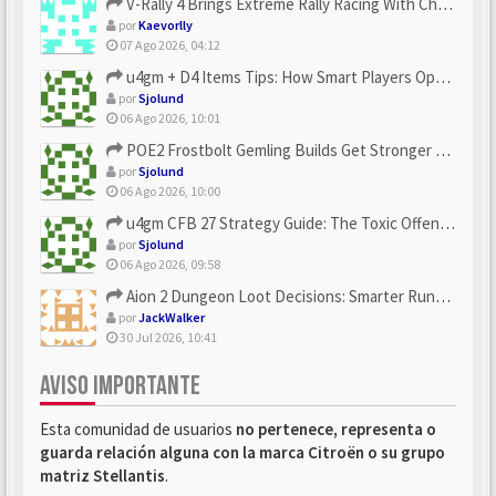
V-Rally 4 Brings Extreme Rally Racing With Challenging Track...
por
Kaevorlly
07 Ago 2026, 04:12
u4gm + D4 Items Tips: How Smart Players Optimize Gear, Build...
por
Sjolund
06 Ago 2026, 10:01
POE2 Frostbolt Gemling Builds Get Stronger With u4gm’s Ice C...
por
Sjolund
06 Ago 2026, 10:00
u4gm CFB 27 Strategy Guide: The Toxic Offensive Scheme Your ...
por
Sjolund
06 Ago 2026, 09:58
Aion 2 Dungeon Loot Decisions: Smarter Runs With U4N
por
JackWalker
30 Jul 2026, 10:41
AVISO IMPORTANTE
Esta comunidad de usuarios
no pertenece, representa o
guarda relación alguna con la marca Citroën o su grupo
matriz Stellantis
.