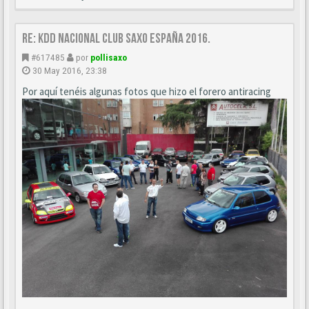
Re: KDD Nacional Club Saxo España 2016.
#617485
por
pollisaxo
30 May 2016, 23:38
Por aquí tenéis algunas fotos que hizo el forero antiracing