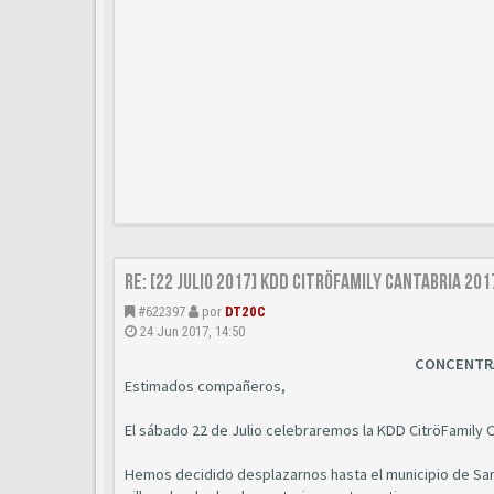
Re: [22 JULIO 2017] KDD CitröFamily Cantabria 20
#622397
por
DT20C
24 Jun 2017, 14:50
CONCENTRA
Estimados compañeros,
El sábado 22 de Julio celebraremos la KDD CitröFamily C
Hemos decidido desplazarnos hasta el municipio de Santi