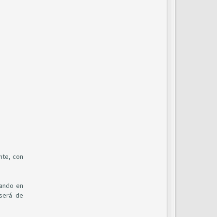
nte, con
rando en
 será de