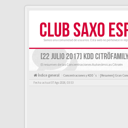
CLUB SAXO ES
Somos una comunidad de usuarios. Esta web no pertenece ni rep
[22 JULIO 2017] KDD CITRÖFAMI
El resumen de las Concentraciones Autonómicas Citroën
Índice general
Concentraciones y KDD´s
[Resumen] Gran Con
Fecha actual 07 Ago 2026, 03:53