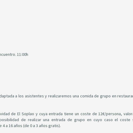
ncuentro. 11:00h
daptada a los asistentes y realizaremos una comida de grupo en restaura
 Cavidad de El Soplao y cuya entrada tiene un coste de 12€/persona, valo
 posibilidad de realizar una entrada de grupo en cuyo caso el coste
4 a 16 años (de 0 a 3 años gratis).