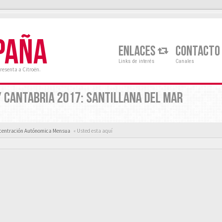
PAÑA
ENLACES
CONTACTO
Links de interés
Canales
resenta a Citroën.
LY CANTABRIA 2017: SANTILLANA DEL MAR
centración Autónomica Mensua
« Usted esta aquí