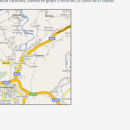
izar caravana, comida en grupo y visita de La Cueva de El Soplao.