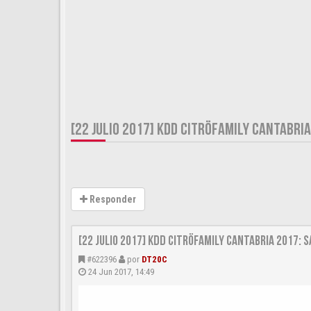
[22 JULIO 2017] KDD CITRÖFAMILY CANTABRI
Responder
[22 JULIO 2017] KDD CitröFamily Cantabria 2017: 
#622396
por
DT20C
24 Jun 2017, 14:49