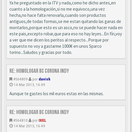
Ya he preguntado en la ITV y nada,como he dicho antes,en
cuanto a la homologación,si no me equivoco,una vez
hecha,no hace falta renovarla,cuando son productos
antiguos,de todas formas,se me estan quitando las ganas de
montarlos,porque esto es un asco,no se puede hacer nada en
este pais,excepto robar,que para eso no hay leyes...En fín,voy
a ver que me dicen los peritos al respecto...Porque por
supuesto no voy a gastarme 1000€ en unos Sparco
torino...Saludos y gracias por todo.
Re: Homologar BC Corona Indy
#564809
por
davish
14 Mar 2013, 16:49
Aunque te gastes los mil euros estas en las mismas.
Re: Homologar BC Corona Indy
#564810
por
IXEL
14 Mar 2013, 16:49