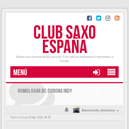
CLUB SAXO
ESPAÑA
Somos una comunidad de usuarios. Esta web no pertenece ni representa a
Citroën.
MENÚ
HOMOLOGAR BC CORONA INDY
Bienvenido,
Anónimo
Fecha actual 10 Ago 2026, 08:50