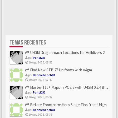
TEMAS RECIENTES
U4GM Dragonroach Locations for Helldivers 2
por
Ponti233
10 Ago 2026, 07:53
Find New CFB 27 Uniforms with u4gm
por
Benniehench03
10 Ago 2026, 07:42
Master T15+ Maps in POE 2 with U4GM 0.5.4 Builds
por
Ponti233
10 Ago 2026, 05:37
Before Ebontharn: Hero Siege Tips from U4gm
por
Benniehench03
10 Ago 2026, 05:35