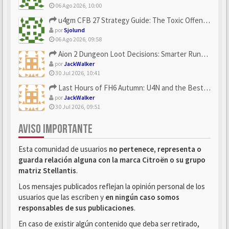
06 Ago 2026, 10:00
u4gm CFB 27 Strategy Guide: The Toxic Offensive Scheme Your ...
por
Sjolund
06 Ago 2026, 09:58
Aion 2 Dungeon Loot Decisions: Smarter Runs With U4N
por
JackWalker
30 Jul 2026, 10:41
Last Hours of FH6 Autumn: U4N and the Best Rewards to Grab
por
JackWalker
30 Jul 2026, 09:51
AVISO IMPORTANTE
Esta comunidad de usuarios
no pertenece, representa o
guarda relación alguna con la marca Citroën o su grupo
matriz Stellantis
.
Los mensajes publicados reflejan la opinión personal de los
usuarios que las escriben y
en ningún caso somos
responsables de sus publicaciones
.
En caso de existir algún contenido que deba ser retirado,