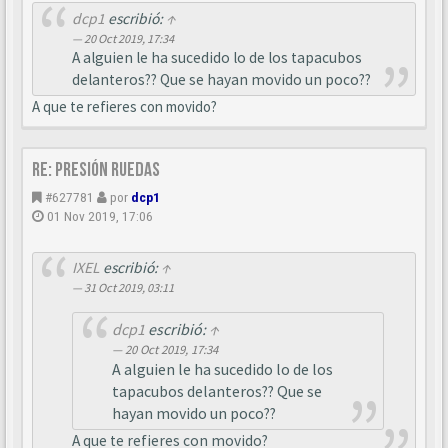
dcp1
escribió:
↑
20 Oct 2019, 17:34
A alguien le ha sucedido lo de los tapacubos
delanteros?? Que se hayan movido un poco??
A que te refieres con movido?
Re: Presión ruedas
#627781
por
dcp1
01 Nov 2019, 17:06
IXEL
escribió:
↑
31 Oct 2019, 03:11
dcp1
escribió:
↑
20 Oct 2019, 17:34
A alguien le ha sucedido lo de los
tapacubos delanteros?? Que se
hayan movido un poco??
A que te refieres con movido?