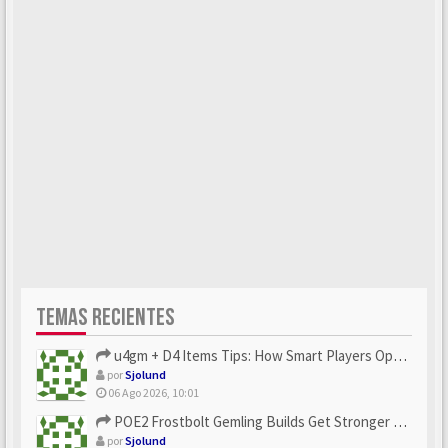
TEMAS RECIENTES
u4gm + D4 Items Tips: How Smart Players Optimize Gear, Build...
por
Sjolund
06 Ago 2026, 10:01
POE2 Frostbolt Gemling Builds Get Stronger With u4gm’s Ice C...
por
Sjolund