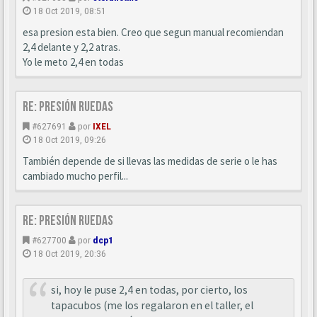
18 Oct 2019, 08:51
esa presion esta bien. Creo que segun manual recomiendan
2,4 delante y 2,2 atras.
Yo le meto 2,4 en todas
Re: Presión ruedas
#627691
por
IXEL
18 Oct 2019, 09:26
También depende de si llevas las medidas de serie o le has
cambiado mucho perfil...
Re: Presión ruedas
#627700
por
dcp1
18 Oct 2019, 20:36
si, hoy le puse 2,4 en todas, por cierto, los
tapacubos (me los regalaron en el taller, el