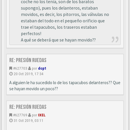
coche no los tenía, son de los baratos
supongo), pues los delanteros, estaban
movidos, es decir, los pitorros, las válvulas no
estaban del todo en el pequeño orificio que
trae el tapacubos, los traseros estaban
perfectos!
A qué se deberá que se hayan movido??
Re: Presión ruedas
#627703
por
dcp1
20 Oct 2019, 17:34
A alguien le ha sucedido lo de los tapacubos delanteros?? Que
se hayan movido un poco??
Re: Presión ruedas
#627769
por
IXEL
31 Oct 2019, 03:11