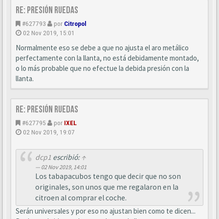
Re: Presión ruedas
#627793
por
Citropol
02 Nov 2019, 15:01
Normalmente eso se debe a que no ajusta el aro metálico
perfectamente con la llanta, no está debidamente montado,
o lo más probable que no efectue la debida presión con la
llanta.
Re: Presión ruedas
#627795
por
IXEL
02 Nov 2019, 19:07
dcp1
escribió:
↑
02 Nov 2019, 14:01
Los tabapacubos tengo que decir que no son
originales, son unos que me regalaron en la
citroen al comprar el coche.
Serán universales y por eso no ajustan bien como te dicen...