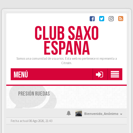
CLUB SAXO
ESPAÑA
Somos una comunidad de usuarios. Esta web no pertenece ni representa a
Citroën.
MENÚ
PRESIÓN RUEDAS
Bienvenido,
Anónimo
Fecha actual 06 Ago 2026, 21:43