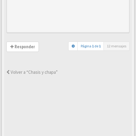
Página
1
de
1
12 mensajes
Responder
Volver a “Chasis y chapa”