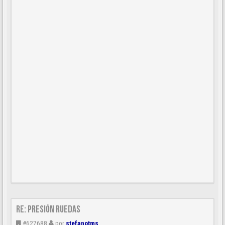
Re: Presión ruedas
#627688
por
stefanotms