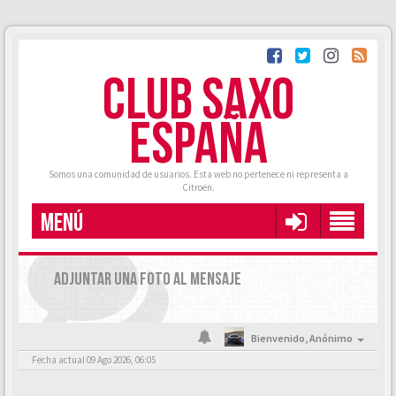
CLUB SAXO
ESPAÑA
Somos una comunidad de usuarios. Esta web no pertenece ni representa a
Citroën.
MENÚ
ADJUNTAR UNA FOTO AL MENSAJE
Bienvenido,
Anónimo
Fecha actual 09 Ago 2026, 06:05