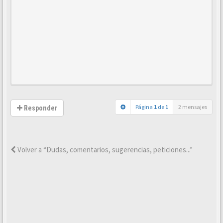
Página
1
de
1
2 mensajes
Responder
Volver a “Dudas, comentarios, sugerencias, peticiones...”