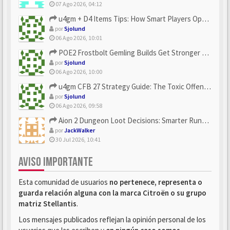
07 Ago 2026, 04:12
u4gm + D4 Items Tips: How Smart Players Optimize Gear, Build...
por
Sjolund
06 Ago 2026, 10:01
POE2 Frostbolt Gemling Builds Get Stronger With u4gm’s Ice C...
por
Sjolund
06 Ago 2026, 10:00
u4gm CFB 27 Strategy Guide: The Toxic Offensive Scheme Your ...
por
Sjolund
06 Ago 2026, 09:58
Aion 2 Dungeon Loot Decisions: Smarter Runs With U4N
por
JackWalker
30 Jul 2026, 10:41
AVISO IMPORTANTE
Esta comunidad de usuarios
no pertenece, representa o
guarda relación alguna con la marca Citroën o su grupo
matriz Stellantis
.
Los mensajes publicados reflejan la opinión personal de los