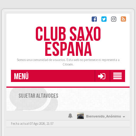
CLUB SAXO
ESPAÑA
Somos una comunidad de usuarios. Esta web no pertenece ni representa a
Citroën.
MENÚ
SUJETAR ALTAVOCES
Bienvenido,
Anónimo
Fecha actual 07 Ago 2026, 21:57