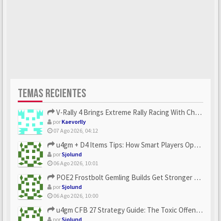
TEMAS RECIENTES
V-Rally 4 Brings Extreme Rally Racing With Challenging Track...
por
Kaevorlly
07 Ago 2026, 04:12
u4gm + D4 Items Tips: How Smart Players Optimize Gear, Build...
por
Sjolund
06 Ago 2026, 10:01
POE2 Frostbolt Gemling Builds Get Stronger With u4gm’s Ice C...
por
Sjolund
06 Ago 2026, 10:00
u4gm CFB 27 Strategy Guide: The Toxic Offensive Scheme Your ...
por
Sjolund