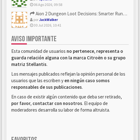
06 Ago 2026, 09:58
Aion 2 Dungeon Loot Decisions: Smarter Runs With U4N
por
JackWalker
30 Jul 2026, 10:41
AVISO IMPORTANTE
Esta comunidad de usuarios
no pertenece, representa o
guarda relación alguna con la marca Citroën o su grupo
matriz Stellantis
.
Los mensajes publicados reflejan la opinión personal de los
usuarios que las escriben y
en ningún caso somos
responsables de sus publicaciones
.
En caso de existir algún contenido que deba ser retirado,
por favor, contactar con nosotros
. El equipo de
moderadores desarrolla su labor de forma altruista.
FAVORITOS