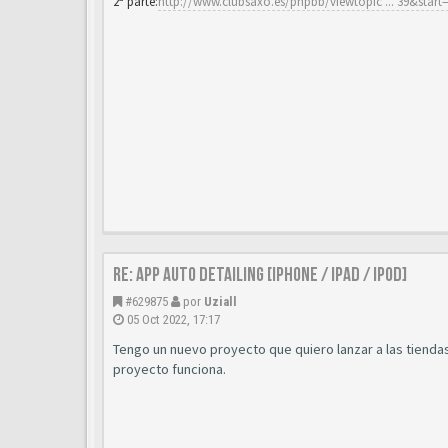
2ª parte:
http://www.clubsaxo.es/phpbb/viewtopic ... 39&start
Re: App Auto Detailing [Iphone / Ipad / Ipod]
#629875
por
Uziall
05 Oct 2022, 17:17
Tengo un nuevo proyecto que quiero lanzar a las tiendas
proyecto funciona.