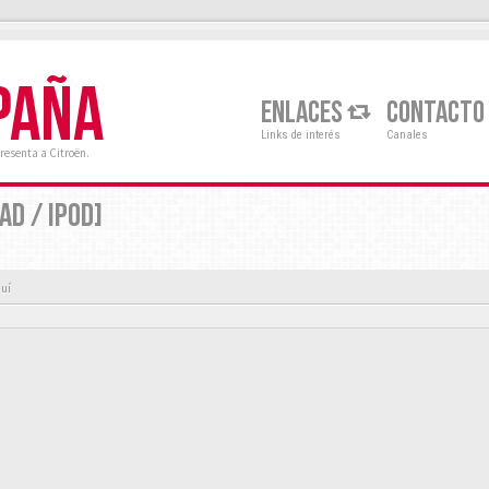
PAÑA
ENLACES
CONTACTO
Links de interés
Canales
resenta a Citroën.
AD / IPOD]
quí