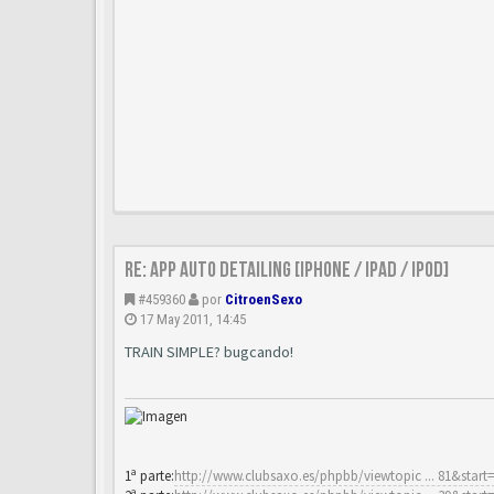
Re: App Auto Detailing [Iphone / Ipad / Ipod]
#459360
por
CitroenSexo
17 May 2011, 14:45
TRAIN SIMPLE? bugcando!
1ª parte:
http://www.clubsaxo.es/phpbb/viewtopic ... 81&start