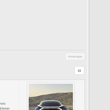
4 mensajes
neis
obtener