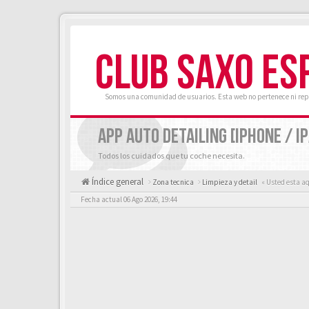
CLUB SAXO ES
Somos una comunidad de usuarios. Esta web no pertenece ni rep
APP AUTO DETAILING [IPHONE / IP
Todos los cuidados que tu coche necesita.
Índice general
Zona tecnica
Limpieza y detail
« Usted esta a
Fecha actual 06 Ago 2026, 19:44