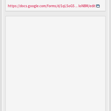
https://docs.google.com/forms/d/1qLSoGS ... IoN8M/edit