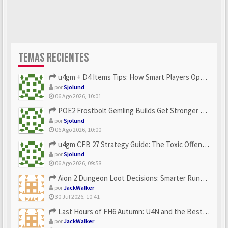
TEMAS RECIENTES
u4gm + D4 Items Tips: How Smart Players Optimize Gear, Build...
por
Sjolund
06 Ago 2026, 10:01
POE2 Frostbolt Gemling Builds Get Stronger With u4gm’s Ice C...
por
Sjolund
06 Ago 2026, 10:00
u4gm CFB 27 Strategy Guide: The Toxic Offensive Scheme Your ...
por
Sjolund
06 Ago 2026, 09:58
Aion 2 Dungeon Loot Decisions: Smarter Runs With U4N
por
JackWalker
30 Jul 2026, 10:41
Last Hours of FH6 Autumn: U4N and the Best Rewards to Grab
por
JackWalker