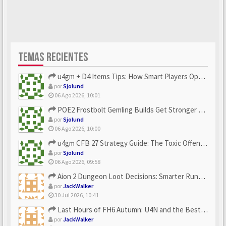
TEMAS RECIENTES
u4gm + D4 Items Tips: How Smart Players Optimize Gear, Build...
por
Sjolund
06 Ago 2026, 10:01
POE2 Frostbolt Gemling Builds Get Stronger With u4gm’s Ice C...
por
Sjolund
06 Ago 2026, 10:00
u4gm CFB 27 Strategy Guide: The Toxic Offensive Scheme Your ...
por
Sjolund
06 Ago 2026, 09:58
Aion 2 Dungeon Loot Decisions: Smarter Runs With U4N
por
JackWalker
30 Jul 2026, 10:41
Last Hours of FH6 Autumn: U4N and the Best Rewards to Grab
por
JackWalker