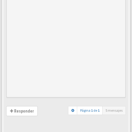
Página
1
de
1
5 mensajes
Responder