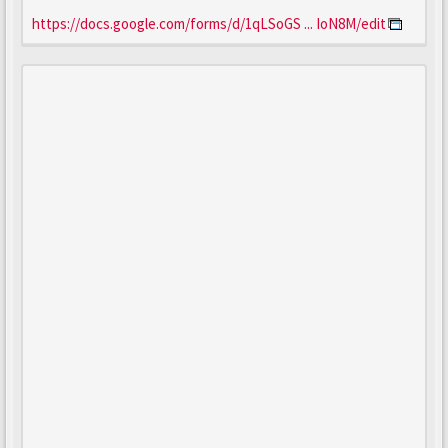
https://docs.google.com/forms/d/1qLSoGS ... IoN8M/edit