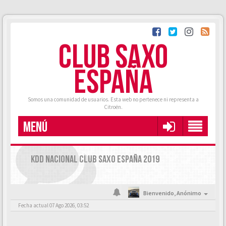
CLUB SAXO
ESPAÑA
Somos una comunidad de usuarios. Esta web no pertenece ni representa a
Citroën.
MENÚ
KDD NACIONAL CLUB SAXO ESPAÑA 2019
Bienvenido,
Anónimo
Fecha actual 07 Ago 2026, 03:52